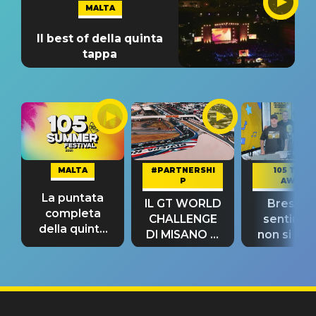
MALTA
Il best of della quinta
tappa
MALTA
#PARTNERSHI
105 TAKE
P
AWAY
La puntata
IL GT WORLD
Bresh: "I
completa
CHALLENGE
sentime
della quinta
DI MISANO si
non si pr
tappa
riconferma
fino alla n
un GRANDE
prima"
SUCCESSO!