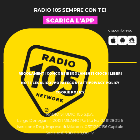
RADIO 105 SEMPRE CON TE!
SCARICA L'APP
disponibile su
REGOLAMENTI CONCORSI
REGOLAMENTI GIOCHI LIBERI
NOTE LEGALI
CORPORATE
CONTATTI
PRIVACY POLICY
COOKIE POLICY
RADIO STUDIO 105 S.p.A.
Largo Donegani, 1 20121 MILANO Partita Iva 03111280156
Iscrizione Reg. Imprese di Milano n. 03111280156 Capitale
Sociale: € 780.000,00 i.v.