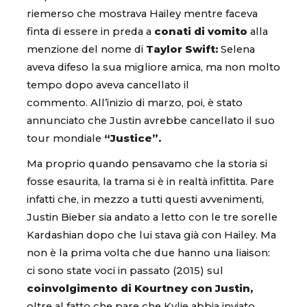
riemerso che mostrava Hailey mentre faceva
finta di essere in preda a
conati di vomito
alla
menzione del nome di
Taylor Swift:
Selena
aveva difeso la sua migliore amica, ma non molto
tempo dopo aveva cancellato il
commento. All’inizio di marzo, poi, è stato
annunciato che Justin avrebbe cancellato il suo
tour mondiale
“Justice”.
Ma proprio quando pensavamo che la storia si
fosse esaurita, la trama si è in realtà infittita. Pare
infatti che, in mezzo a tutti questi avvenimenti,
Justin Bieber sia andato a letto con le tre sorelle
Kardashian dopo che lui stava già con Hailey. Ma
non è la prima volta che due hanno una liaison:
ci sono state voci in passato (2015) sul
coinvolgimento di Kourtney con Justin,
oltre al fatto che pare che Kylie abbia inviato