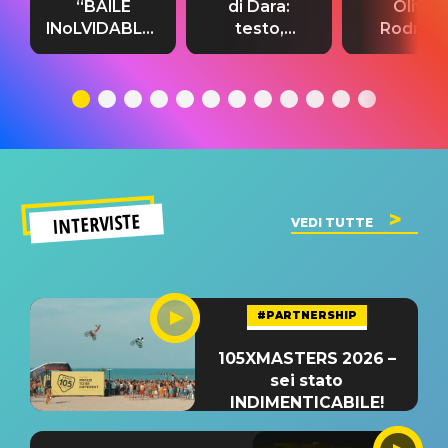
“BAILE
di Dara:
Olivia
INoLVIDABLE”:
testo,
Rodrigo
testo,
traduzione e
testo,
traduzione e
significato
traduzion
significato
del singolo
significa
INTERVISTE
VEDI TUTTE
#PARTNERSHIP
105XMASTERS 2026 –
sei stato
INDIMENTICABILE!