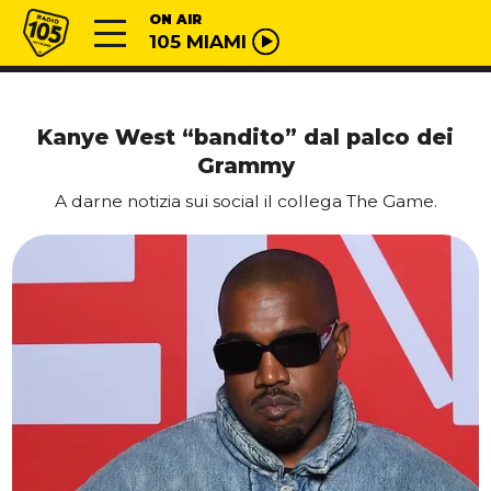
Vai al contenuto
Radio 105
ON AIR
105 MIAMI
Kanye West “bandito” dal palco dei
Grammy
A darne notizia sui social il collega The Game.