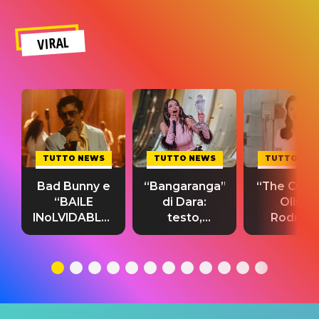
VIRAL
TUTTO NEWS
TUTTO NEWS
TUTTO NE
Bad Bunny e
“Bangaranga”
“The Cure”
“BAILE
di Dara:
Olivia
INoLVIDABLE”:
testo,
Rodrigo
testo,
traduzione e
testo,
traduzione e
significato
traduzion
significato
del singolo
significa