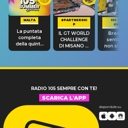
MALTA
#PARTNERSHI
105 TAKE
P
AWAY
La puntata
IL GT WORLD
Bresh: "I
completa
CHALLENGE
sentime
della quinta
DI MISANO si
non si pr
tappa
riconferma
fino alla n
un GRANDE
prima"
SUCCESSO!
RADIO 105 SEMPRE CON TE!
SCARICA L'APP
disponibile su