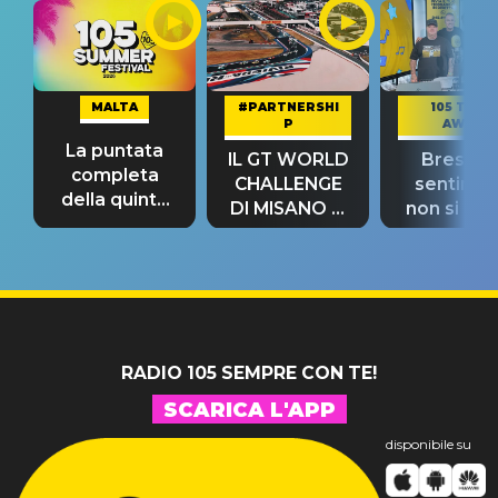
MALTA
#PARTNERSHI
105 TAKE
P
AWAY
La puntata
IL GT WORLD
Bresh: "I
completa
CHALLENGE
sentime
della quinta
DI MISANO si
non si pr
tappa
riconferma
fino alla n
un GRANDE
prima"
SUCCESSO!
RADIO 105 SEMPRE CON TE!
SCARICA L'APP
disponibile su