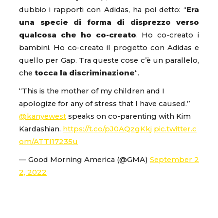
dubbio i rapporti con Adidas, ha poi detto: “
Era
una specie di forma di disprezzo verso
qualcosa che ho co-creato
. Ho co-creato i
bambini. Ho co-creato il progetto con Adidas e
quello per Gap. Tra queste cose c’è un parallelo,
che
tocca la discriminazione
“.
“This is the mother of my children and I
apologize for any of stress that I have caused.”
@kanyewest
speaks on co-parenting with Kim
Kardashian.
https://t.co/pJ0AQzgKkj
pic.twitter.c
om/ATTI17235u
— Good Morning America (@GMA)
September 2
2, 2022