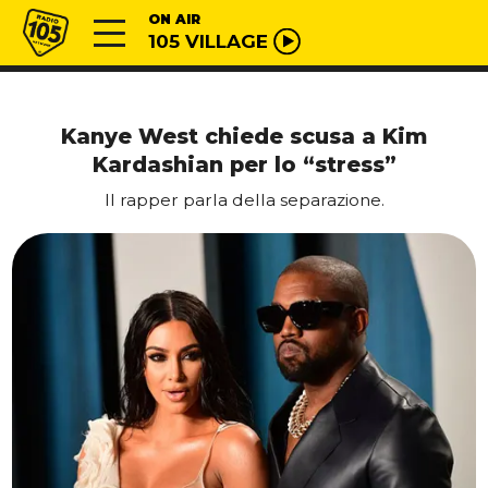
Vai al contenuto
Radio 105
ON AIR
105 VILLAGE
Kanye West chiede scusa a Kim
Kardashian per lo “stress”
Il rapper parla della separazione.