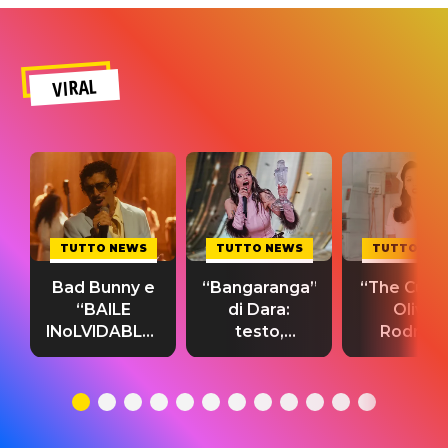
VIRAL
TUTTO NEWS
TUTTO NEWS
TUTTO NE
Bad Bunny e
“Bangaranga”
“The Cure”
“BAILE
di Dara:
Olivia
INoLVIDABLE”:
testo,
Rodrigo
testo,
traduzione e
testo,
traduzione e
significato
traduzion
significato
del singolo
significa