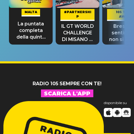
MALTA
#PARTNERSHI
105 TAKE
P
AWAY
La puntata
IL GT WORLD
Bresh: "I
completa
CHALLENGE
sentime
della quinta
DI MISANO si
non si pr
tappa
riconferma
fino alla n
un GRANDE
prima"
SUCCESSO!
RADIO 105 SEMPRE CON TE!
SCARICA L'APP
disponibile su