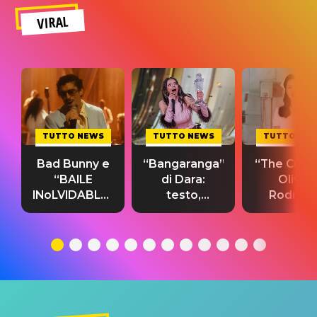
VIRAL
TUTTO NEWS
TUTTO NEWS
TUTTO NE
Bad Bunny e
“Bangaranga”
“The Cure”
“BAILE
di Dara:
Olivia
INoLVIDABLE”:
testo,
Rodrigo
testo,
traduzione e
testo,
traduzione e
significato
traduzion
significato
del singolo
significa