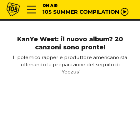
Vai al contenuto
Radio 105
ON AIR
105 SUMMER COMPILATION
KanYe West: il nuovo album? 20
canzoni sono pronte!
Il polemico rapper e produttore americano sta
ultimando la preparazione del seguito di
"Yeezus"