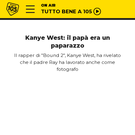
Vai al contenuto
Radio 105
ON AIR
TUTTO BENE A 105
Kanye West: il papà era un
paparazzo
Il rapper di "Bound 2", Kanye West, ha rivelato
che il padre Ray ha lavorato anche come
fotografo