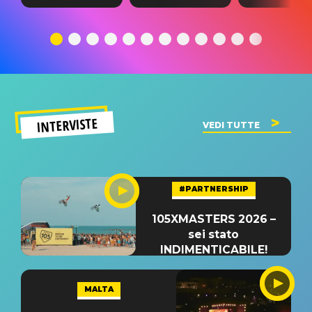
testo,
traduzione e
testo,
traduzione e
significato
traduzion
significato
del singolo
significa
INTERVISTE
VEDI TUTTE
#PARTNERSHIP
105XMASTERS 2026 –
sei stato
INDIMENTICABILE!
MALTA