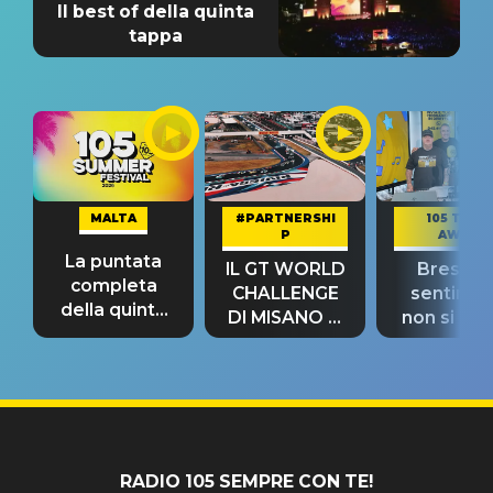
Il best of della quinta
tappa
MALTA
#PARTNERSHI
105 TAKE
P
AWAY
La puntata
IL GT WORLD
Bresh: "I
completa
CHALLENGE
sentime
della quinta
DI MISANO si
non si pr
tappa
riconferma
fino alla n
un GRANDE
prima"
SUCCESSO!
RADIO 105 SEMPRE CON TE!