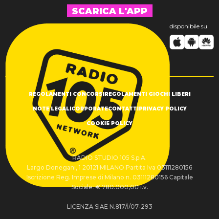
SCARICA L'APP
disponibile su
REGOLAMENTI CONCORSI
REGOLAMENTI GIOCHI LIBERI
NOTE LEGALI
CORPORATE
CONTATTI
PRIVACY POLICY
COOKIE POLICY
RADIO STUDIO 105 S.p.A.
Largo Donegani, 1 20121 MILANO Partita Iva 03111280156
Iscrizione Reg. Imprese di Milano n. 03111280156 Capitale
Sociale: € 780.000,00 i.v.
LICENZA SIAE N.817/I/07-293