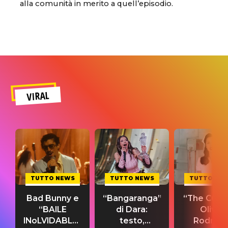
alla comunità in merito a quell’episodio.
VIRAL
TUTTO NEWS
TUTTO NEWS
TUTTO NE
Bad Bunny e
“Bangaranga”
“The Cure”
“BAILE
di Dara:
Olivia
INoLVIDABLE”:
testo,
Rodrigo