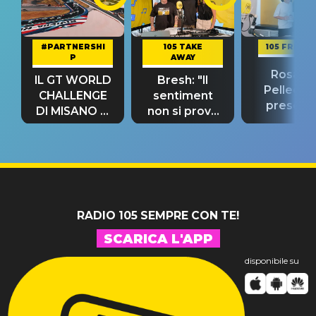
#PARTNERSHI
105 TAKE
105 FRIEND
P
AWAY
Rosario
IL GT WORLD
Bresh: "Il
Pellecch
CHALLENGE
sentiment
present
DI MISANO si
non si prova
“Così dov
riconferma
fino alla notte
andare
un GRANDE
prima"
SUCCESSO!
RADIO 105 SEMPRE CON TE!
SCARICA L'APP
disponibile su