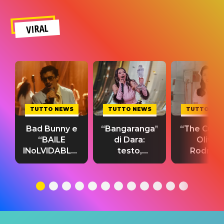
VIRAL
TUTTO NEWS
TUTTO NEWS
TUTTO NE
Bad Bunny e
“Bangaranga”
“The Cure”
“BAILE
di Dara:
Olivia
INoLVIDABLE”:
testo,
Rodrigo
testo,
traduzione e
testo,
traduzione e
significato
traduzion
significato
del singolo
significa