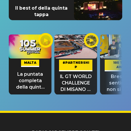
Il best of della quinta
tappa
MALTA
#PARTNERSHI
105 TAKE
P
AWAY
La puntata
IL GT WORLD
Bresh: "I
completa
CHALLENGE
sentime
della quinta
DI MISANO si
non si pr
tappa
riconferma
fino alla n
un GRANDE
prima"
SUCCESSO!