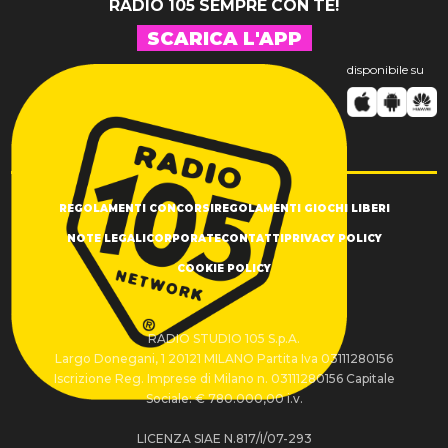
RADIO 105 SEMPRE CON TE!
SCARICA L'APP
disponibile su
REGOLAMENTI CONCORSI
REGOLAMENTI GIOCHI LIBERI
NOTE LEGALI
CORPORATE
CONTATTI
PRIVACY POLICY
COOKIE POLICY
RADIO STUDIO 105 S.p.A.
Largo Donegani, 1 20121 MILANO Partita Iva 03111280156
Iscrizione Reg. Imprese di Milano n. 03111280156 Capitale
Sociale: € 780.000,00 i.v.
LICENZA SIAE N.817/I/07-293