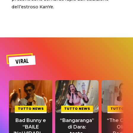
dell’estroso KanYe.
VIRAL
TUTTO NEWS
TUTTO NEWS
TUTTO NE
Bad Bunny e
“Bangaranga”
“The Cure”
“BAILE
di Dara:
Olivia