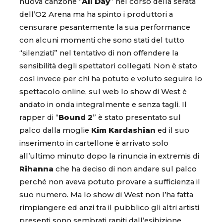
nuova canzone “
All Day
” nel corso della serata
dell’O2 Arena ma ha spinto i produttori a
censurare pesantemente la sua performance
con alcuni momenti che sono stati del tutto
“silenziati” nel tentativo di non offendere la
sensibilità degli spettatori collegati. Non è stato
così invece per chi ha potuto e voluto seguire lo
spettacolo online, sul web lo show di West è
andato in onda integralmente e senza tagli. Il
rapper di “
Bound 2
” è stato presentato sul
palco dalla moglie
Kim Kardashian
ed il suo
inserimento in cartellone è arrivato solo
all’ultimo minuto dopo la rinuncia in extremis di
Rihanna
che ha deciso di non andare sul palco
perché non aveva potuto provare a sufficienza il
suo numero. Ma lo show di West non l’ha fatta
rimpiangere ed anzi tra il pubblico gli altri artisti
presenti sono sembrati rapiti dall’esibizione