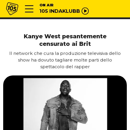
Vai al contenuto
Radio 105
ON AIR
105 INDAKLUBB
Kanye West pesantemente
censurato ai Brit
Il network che cura la produzione televisiva dello
show ha dovuto tagliare molte parti dello
spettacolo del rapper