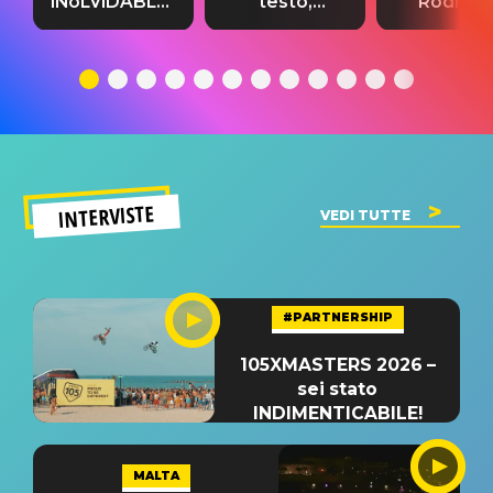
INoLVIDABLE”:
testo,
Rodrigo
testo,
traduzione e
testo,
traduzione e
significato
traduzion
significato
del singolo
significa
INTERVISTE
VEDI TUTTE
#PARTNERSHIP
105XMASTERS 2026 –
sei stato
INDIMENTICABILE!
MALTA