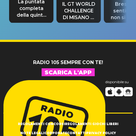
La puntata
IL GT WORLD
Bresh: "I
completa
CHALLENGE
sentime
della quinta
DI MISANO si
non si pr
tappa
riconferma
fino alla n
un GRANDE
prima"
SUCCESSO!
RADIO 105 SEMPRE CON TE!
SCARICA L'APP
disponibile su
REGOLAMENTI CONCORSI
REGOLAMENTI GIOCHI LIBERI
NOTE LEGALI
CORPORATE
CONTATTI
PRIVACY POLICY