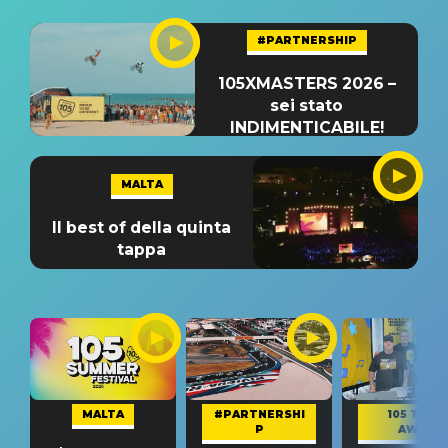
#PARTNERSHIP
105XMASTERS 2026 –
sei stato
INDIMENTICABILE!
MALTA
Il best of della quinta
tappa
MALTA
#PARTNERSHI
105 TAKE
P
AWAY