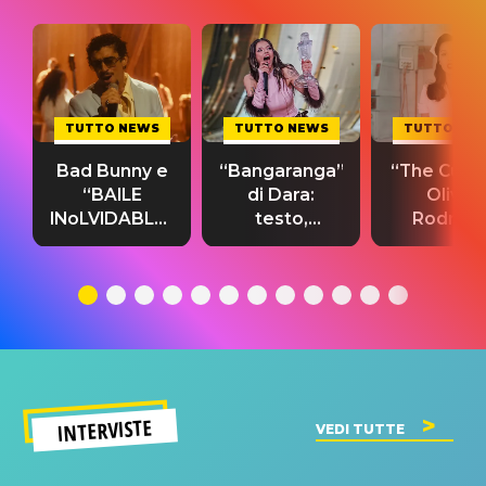
TUTTO NEWS
TUTTO NEWS
TUTTO NE
Bad Bunny e
“Bangaranga”
“The Cure”
“BAILE
di Dara:
Olivia
INoLVIDABLE”:
testo,
Rodrigo
testo,
traduzione e
testo,
traduzione e
significato
traduzion
significato
del singolo
significa
INTERVISTE
VEDI TUTTE