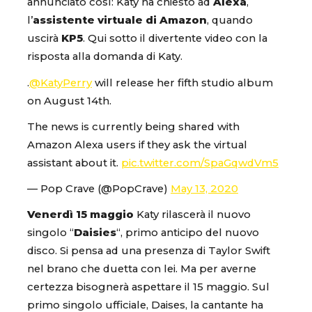
annunciato così: Katy ha chiesto ad
Alexa
,
l’
assistente virtuale di Amazon
, quando
uscirà
KP5
. Qui sotto il divertente video con la
risposta alla domanda di Katy.
.
@KatyPerry
will release her fifth studio album
on August 14th.
The news is currently being shared with
Amazon Alexa users if they ask the virtual
assistant about it.
pic.twitter.com/SpaGqwdVm5
— Pop Crave (@PopCrave)
May 13, 2020
Venerdì 15 maggio
Katy rilascerà il nuovo
singolo “
Daisies
“, primo anticipo del nuovo
disco. Si pensa ad una presenza di Taylor Swift
nel brano che duetta con lei. Ma per averne
certezza bisognerà aspettare il 15 maggio. Sul
primo singolo ufficiale, Daises, la cantante ha