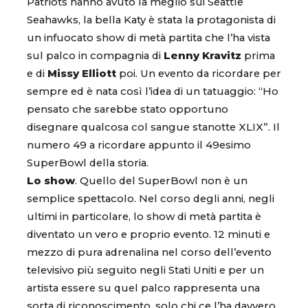
Patriots hanno avuto la meglio sui Seattle
Seahawks, la bella Katy è stata la protagonista di
un infuocato show di metà partita che l’ha vista
sul palco in compagnia di
Lenny Kravitz
prima
e di
Missy Elliott
poi. Un evento da ricordare per
sempre ed è nata così l’idea di un tatuaggio: “Ho
pensato che sarebbe stato opportuno
disegnare qualcosa col sangue stanotte XLIX”. Il
numero 49 a ricordare appunto il 49esimo
SuperBowl della storia.
Lo show
. Quello del SuperBowl non è un
semplice spettacolo. Nel corso degli anni, negli
ultimi in particolare, lo show di metà partita è
diventato un vero e proprio evento. 12 minuti e
mezzo di pura adrenalina nel corso dell’evento
televisivo più seguito negli Stati Uniti e per un
artista essere su quel palco rappresenta una
sorta di riconoscimento, solo chi ce l’ha davvero