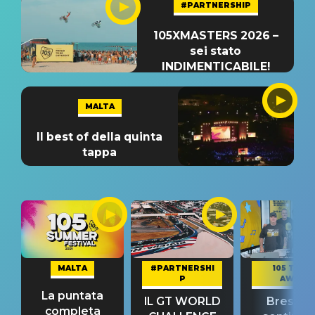
#PARTNERSHIP
105XMASTERS 2026 –
sei stato
INDIMENTICABILE!
MALTA
Il best of della quinta
tappa
MALTA
#PARTNERSHI
105 TAKE
P
AWAY
La puntata
IL GT WORLD
Bresh: "I
completa