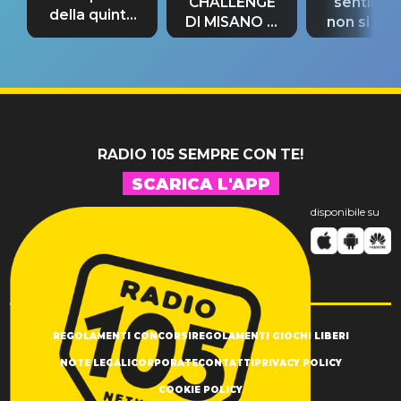
CHALLENGE
sentime
della quinta
DI MISANO si
non si pr
tappa
riconferma
fino alla n
un GRANDE
prima"
SUCCESSO!
RADIO 105 SEMPRE CON TE!
SCARICA L'APP
disponibile su
REGOLAMENTI CONCORSI
REGOLAMENTI GIOCHI LIBERI
NOTE LEGALI
CORPORATE
CONTATTI
PRIVACY POLICY
COOKIE POLICY