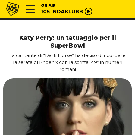
Vai al contenuto
Radio 105
ON AIR
105 INDAKLUBB
Katy Perry: un tatuaggio per il
SuperBowl
La cantante di “Dark Horse” ha deciso di ricordare
la serata di Phoenix con la scritta “49” in numeri
romani