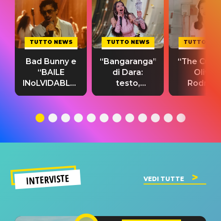
TUTTO NEWS
TUTTO NEWS
TUTTO NE
Bad Bunny e
“Bangaranga”
“The Cure”
“BAILE
di Dara:
Olivia
INoLVIDABLE”:
testo,
Rodrigo
testo,
traduzione e
testo,
traduzione e
significato
traduzion
significato
del singolo
significa
INTERVISTE
VEDI TUTTE