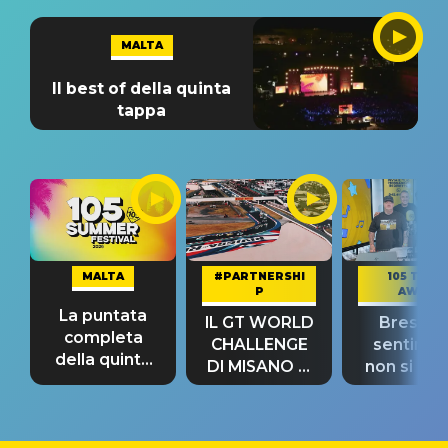
MALTA
Il best of della quinta
tappa
MALTA
#PARTNERSHI
105 TAKE
P
AWAY
La puntata
IL GT WORLD
Bresh: "I
completa
CHALLENGE
sentime
della quinta
DI MISANO si
non si pr
tappa
riconferma
fino alla n
un GRANDE
prima"
SUCCESSO!