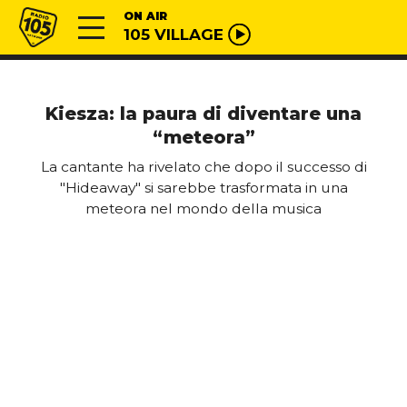
Vai al contenuto
Radio 105
ON AIR
105 VILLAGE
Kiesza: la paura di diventare una
“meteora”
La cantante ha rivelato che dopo il successo di
"Hideaway" si sarebbe trasformata in una
meteora nel mondo della musica