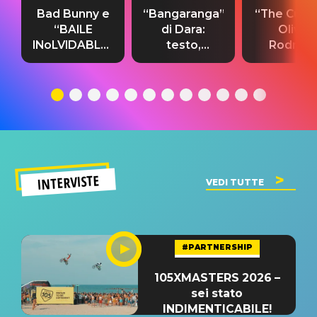
Bad Bunny e
“Bangaranga”
“The Cure”
“BAILE
di Dara:
Olivia
INoLVIDABLE”:
testo,
Rodrigo
testo,
traduzione e
testo,
traduzione e
significato
traduzion
significato
del singolo
significa
INTERVISTE
VEDI TUTTE
#PARTNERSHIP
105XMASTERS 2026 –
sei stato
INDIMENTICABILE!