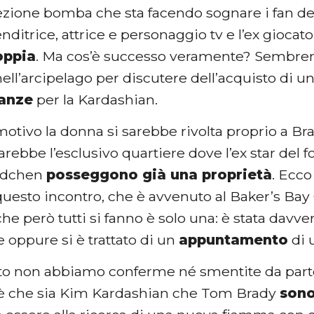
ezione bomba che sta facendo sognare i fan de
nditrice, attrice e personaggio tv e l’ex giocat
oppia
. Ma cos’è successo veramente? Sembrer
nell’arcipelago per discutere dell’acquisto di 
canze
per la Kardashian.
otivo la donna si sarebbe rivolta proprio a Bra
arebbe l’esclusivo quartiere dove l’ex star del f
ndchen
posseggono già una proprietà
. Ecco
questo incontro, che è avvenuto al Baker’s Bay
e però tutti si fanno è solo una: è stata davv
 oppure si è trattato di un
appuntamento
di 
 non abbiamo conferme né smentite da parte
è che sia Kim Kardashian che Tom Brady
son