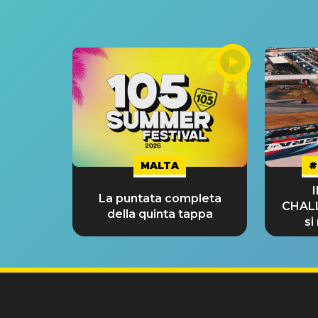
MALTA
#
La puntata completa
CHAL
della quinta tappa
si
GRA