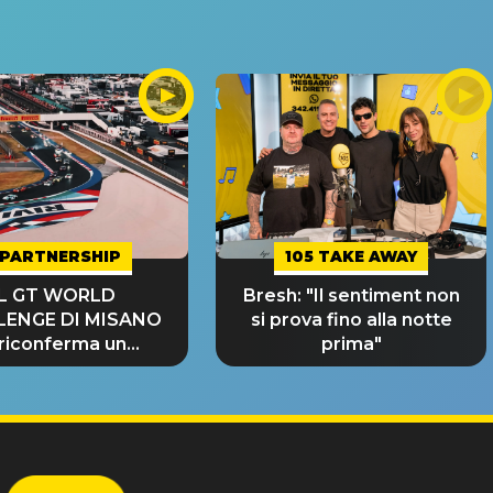
PARTNERSHIP
105 TAKE AWAY
IL GT WORLD
Bresh: "Il sentiment non
LENGE DI MISANO
si prova fino alla notte
 riconferma un
prima"
NDE SUCCESSO!