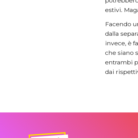
potrebbero
estivi. Mag
Facendo un 
dalla separ
invece, è 
che siano 
entrambi pi
dai rispetti