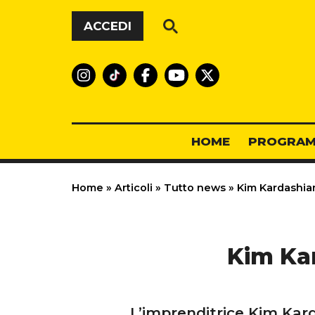
Vai al contenuto
ACCEDI
HOME
PROGRAM
Home
»
Articoli
»
Tutto news
»
Kim Kardashian
Kim Kar
L’imprenditrice Kim Kard