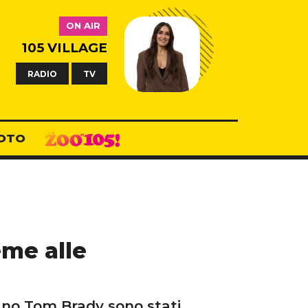
ON AIR
105 VILLAGE
RADIO
TV
OTO
eme alle
cano Tom Brady sono stati