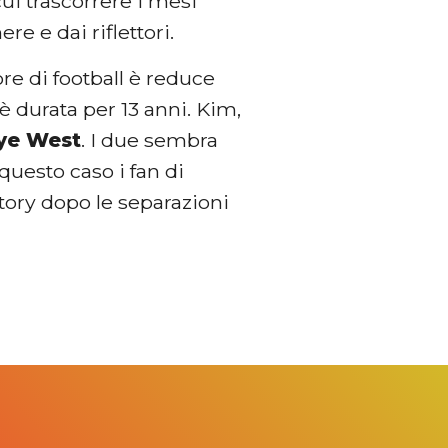
ui trascorrere i mesi
re e dai riflettori.
re di football è reduce
è durata per 13 anni. Kim,
nye West
. I due sembra
uesto caso i fan di
story dopo le separazioni