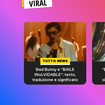
VIRAL
TUTTO NEWS
Bad Bunny e “BAILE
“
INoLVIDABLE”: testo,
traduzione e significato
s