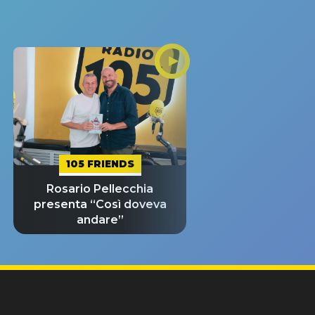
105 FRIENDS
Rosario Pellecchia
presenta “Così doveva
andare”