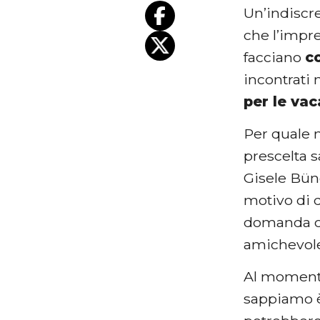
Un’indiscr
che l’impre
facciano
c
incontrati 
per le va
Per quale m
prescelta s
Gisele Bü
motivo di 
domanda ch
amichevole
Al momento
sappiamo 