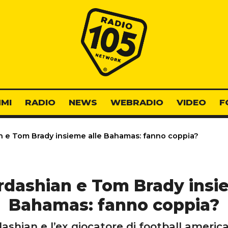
Radio 105
MI
RADIO
NEWS
WEBRADIO
VIDEO
F
 e Tom Brady insieme alle Bahamas: fanno coppia?
dashian e Tom Brady insi
Bahamas: fanno coppia?
ashian e l’ex giocatore di football ameri