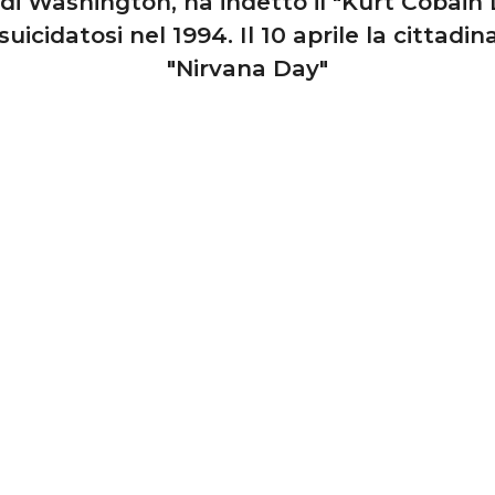
di Washington, ha indetto il "Kurt Cobain D
icidatosi nel 1994. Il 10 aprile la cittadin
"Nirvana Day"