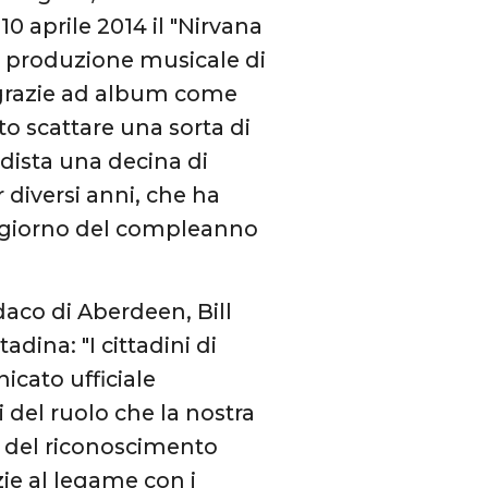
 10 aprile 2014 il "Nirvana
a produzione musicale di
k grazie ad album come
to scattare una sorta di
ista una decina di
diversi anni, che ha
il giorno del compleanno
daco di Aberdeen, Bill
dina: "I cittadini di
cato ufficiale
del ruolo che la nostra
e del riconoscimento
ie al legame con i