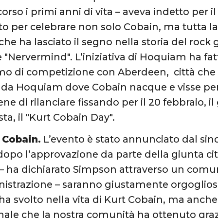
orso i primi anni di vita – aveva indetto per il
to per celebrare non solo Cobain, ma tutta l
he ha lasciato il segno nella storia del roc
e "Nervermind". L’iniziativa di Hoquiam ha fat
 di competizione con Aberdeen, città che d
 da Hoquiam dove Cobain nacque e visse per 
ne di rilanciare fissando per il 20 febbraio, 
ta, il "Kurt Cobain Day".
 Cobain.
L’evento è stato annunciato dal sin
opo l’approvazione da parte della giunta citta
 ha dichiarato Simpson attraverso un comuni
istrazione – saranno giustamente orgogliosi 
a svolto nella vita di Kurt Cobain, ma anch
nale che la nostra comunità ha ottenuto graz