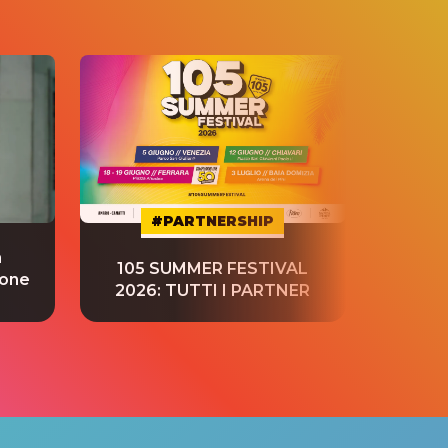
#PARTNERSHIP
a
“S
105 SUMMER FESTIVAL
ione
tradu
2026: TUTTI I PARTNER