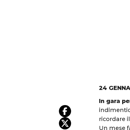
24 GENNA
In gara pe
indimentica
ricordare i
Un mese fa