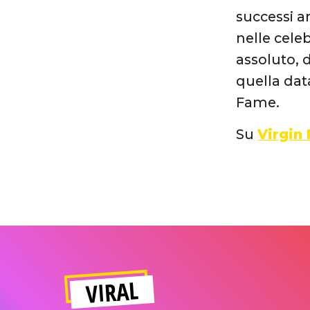
successi a
nelle celeb
assoluto, 
quella data
Fame.
Su
Virgin
VIRAL