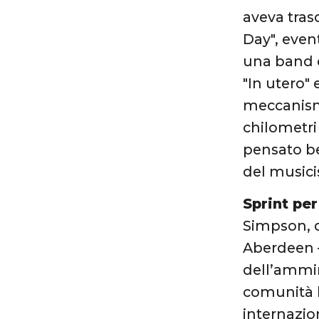
aveva trasc
Day", even
una band c
"In utero" 
meccanismo
chilometri
pensato be
del musicis
Sprint per
Simpson, d
Aberdeen –
dell’ammin
comunità h
internazio