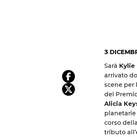
3 DICEMB
Sarà
Kylie
arrivato do
scene per 
del Premio
Alicia Key
planetarie
corso della
tributo al