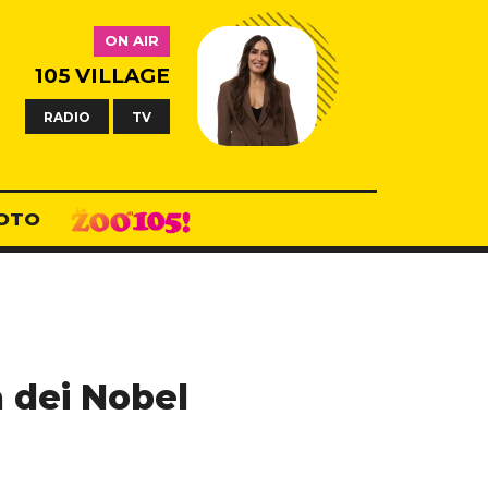
ON AIR
105 VILLAGE
RADIO
TV
OTO
a dei Nobel