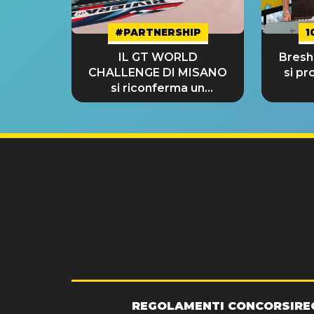
#PARTNERSHIP
1
IL GT WORLD
Bresh:
CHALLENGE DI MISANO
si pr
si riconferma un
GRANDE SUCCESSO!
REGOLAMENTI CONCORSI
RE