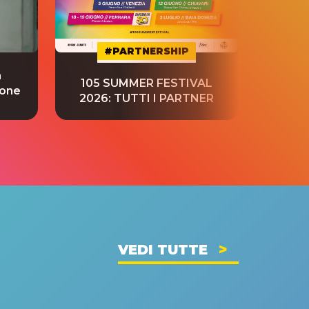
#PARTNERSHIP
a
“S
105 SUMMER FESTIVAL
ione
tradu
2026: TUTTI I PARTNER
VEDI TUTTE