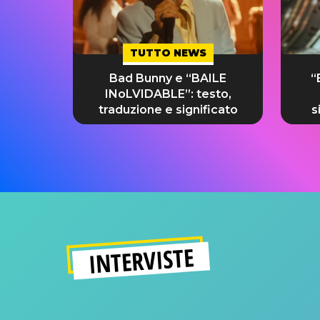
TUTTO NEWS
Bad Bunny e “BAILE
“
INoLVIDABLE”: testo,
traduzione e significato
s
INTERVISTE