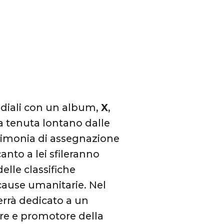
ndiali con un album,
X
,
’ha tenuta lontano dalle
erimonia di assegnazione
anto a lei sfileranno
delle classifiche
cause umanitarie. Nel
verrà dedicato a un
ore e promotore della