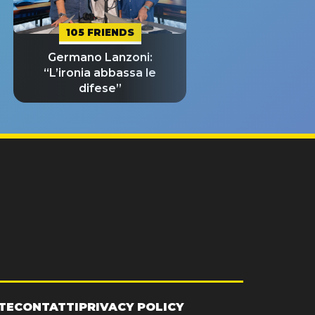
105 FRIENDS
Germano Lanzoni:
“L’ironia abbassa le
difese”
TE
CONTATTI
PRIVACY POLICY