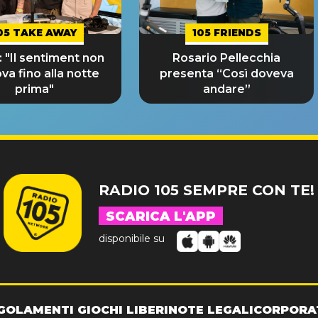
05 TAKE AWAY
105 FRIENDS
 "Il sentiment non
Rosario Pellecchia
ova fino alla notte
presenta “Così doveva
prima"
andare”
RADIO 105 SEMPRE CON TE!
SCARICA L'APP
disponibile su
GOLAMENTI GIOCHI LIBERI
NOTE LEGALI
CORPORA