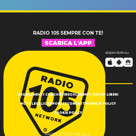
un GRANDE
prima"
SUCCESSO!
RADIO 105 SEMPRE CON TE!
SCARICA L'APP
disponibile su
REGOLAMENTI CONCORSI
REGOLAMENTI GIOCHI LIBERI
NOTE LEGALI
CORPORATE
CONTATTI
PRIVACY POLICY
COOKIE POLICY
RADIO STUDIO 105 S.p.A.