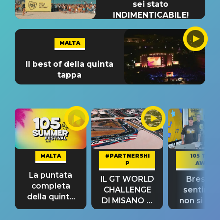
sei stato
INDIMENTICABILE!
MALTA
Il best of della quinta
tappa
MALTA
#PARTNERSHI
105 TAKE
P
AWAY
La puntata
IL GT WORLD
Bresh: "I
completa
CHALLENGE
sentime
della quinta
DI MISANO si
non si pr
tappa
riconferma
fino alla n