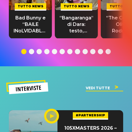
TUTTO NEWS
TUTTO NEWS
TUTTO NE
Bad Bunny e
“Bangaranga”
“The Cure”
“BAILE
di Dara:
Olivia
INoLVIDABLE”:
testo,
Rodrigo
testo,
traduzione e
testo,
traduzione e
significato
traduzion
significato
del singolo
significa
INTERVISTE
VEDI TUTTE
#PARTNERSHIP
105XMASTERS 2026 –