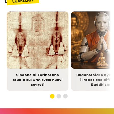
CORRELATI
Sindone di Torino: uno
Buddharoid: a Kyoto
studio sul DNA svela nuovi
il robot che diffo
segreti
Buddhismo