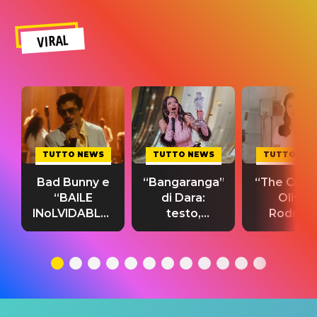
VIRAL
TUTTO NEWS
TUTTO NEWS
TUTTO NE
Bad Bunny e
“Bangaranga”
“The Cure”
“BAILE
di Dara:
Olivia
INoLVIDABLE”:
testo,
Rodrigo
testo,
traduzione e
testo,
traduzione e
significato
traduzion
significato
del singolo
significa