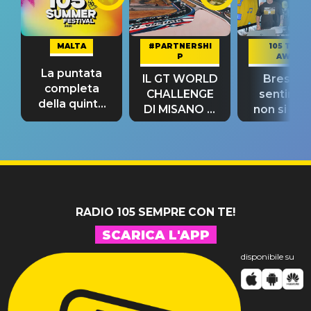
MALTA
#PARTNERSHI
105 TAKE
P
AWAY
La puntata
IL GT WORLD
Bresh: "I
completa
CHALLENGE
sentime
della quinta
DI MISANO si
non si pr
tappa
riconferma
fino alla n
un GRANDE
prima"
SUCCESSO!
RADIO 105 SEMPRE CON TE!
SCARICA L'APP
disponibile su