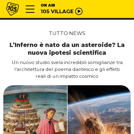
Vai al contenuto
Radio 105
ON AIR
105 VILLAGE
TUTTO NEWS
L’Inferno è nato da un asteroide? La
nuova ipotesi scientifica
Un nuovo studio svela incredibili somiglianze tra
l’architettura del poema dantesco e gli effetti
reali di un impatto cosmico