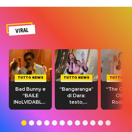
VIRAL
TUTTO NEWS
TUTTO NEWS
TUTTO NE
Bad Bunny e
“Bangaranga”
“The Cure”
“BAILE
di Dara:
Olivia
INoLVIDABLE”:
testo,
Rodrigo
testo,
traduzione e
testo,
traduzione e
significato
traduzion
significato
del singolo
significa