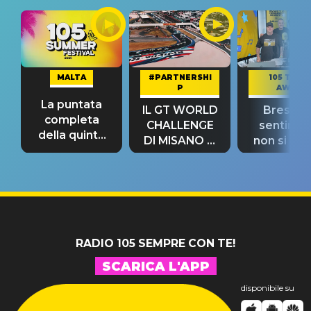
MALTA
#PARTNERSHI
105 TAKE
P
AWAY
La puntata
IL GT WORLD
Bresh: "I
completa
CHALLENGE
sentime
della quinta
DI MISANO si
non si pr
tappa
riconferma
fino alla n
un GRANDE
prima"
SUCCESSO!
RADIO 105 SEMPRE CON TE!
SCARICA L'APP
disponibile su