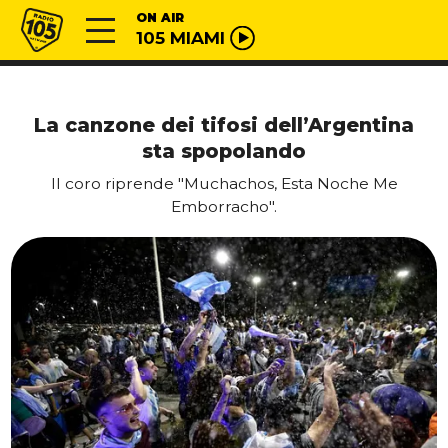
Vai al contenuto
Radio 105
ON AIR
105 MIAMI
La canzone dei tifosi dell’Argentina
sta spopolando
Il coro riprende "Muchachos, Esta Noche Me
Emborracho".