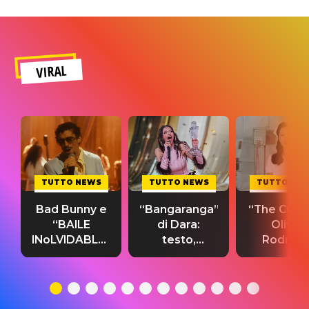
VIRAL
TUTTO NEWS
TUTTO NEWS
TUTTO NE
Bad Bunny e
“Bangaranga”
“The Cure”
“BAILE
di Dara:
Olivia
INoLVIDABLE”:
testo,
Rodrigo
testo,
traduzione e
testo,
traduzione e
significato
traduzion
significato
del singolo
significa