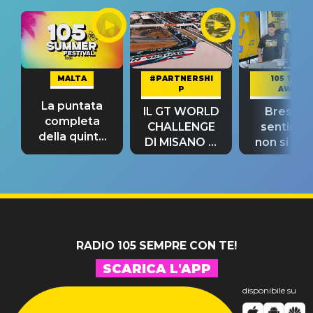
MALTA
#PARTNERSHI
105 TAKE
P
AWAY
La puntata
IL GT WORLD
Bresh: "I
completa
CHALLENGE
sentime
della quinta
DI MISANO si
non si pr
tappa
riconferma
fino alla n
un GRANDE
prima"
SUCCESSO!
RADIO 105 SEMPRE CON TE!
SCARICA L'APP
disponibile su