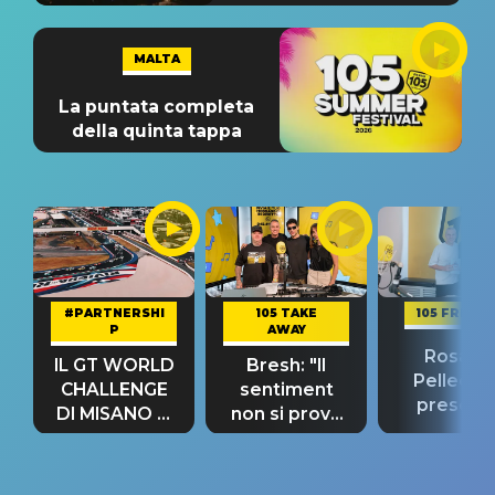
MALTA
La puntata completa
della quinta tappa
#PARTNERSHI
105 TAKE
105 FRIEND
P
AWAY
Rosario
IL GT WORLD
Bresh: "Il
Pellecch
CHALLENGE
sentiment
present
DI MISANO si
non si prova
“Così dov
riconferma
fino alla notte
andare
un GRANDE
prima"
SUCCESSO!