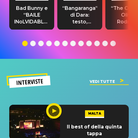
Bad Bunny e
“Bangaranga”
“The Cure”
“BAILE
di Dara:
Olivia
INoLVIDABLE”:
testo,
Rodrigo
testo,
traduzione e
testo,
traduzione e
significato
traduzion
significato
del singolo
significa
INTERVISTE
VEDI TUTTE
MALTA
Il best of della quinta
tappa