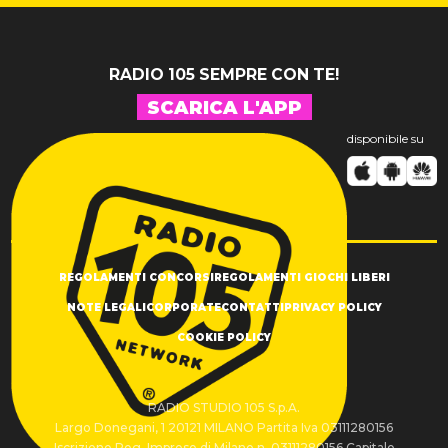
RADIO 105 SEMPRE CON TE!
SCARICA L'APP
disponibile su
REGOLAMENTI CONCORSI
REGOLAMENTI GIOCHI LIBERI
NOTE LEGALI
CORPORATE
CONTATTI
PRIVACY POLICY
COOKIE POLICY
RADIO STUDIO 105 S.p.A.
Largo Donegani, 1 20121 MILANO Partita Iva 03111280156
Iscrizione Reg. Imprese di Milano n. 03111280156 Capitale