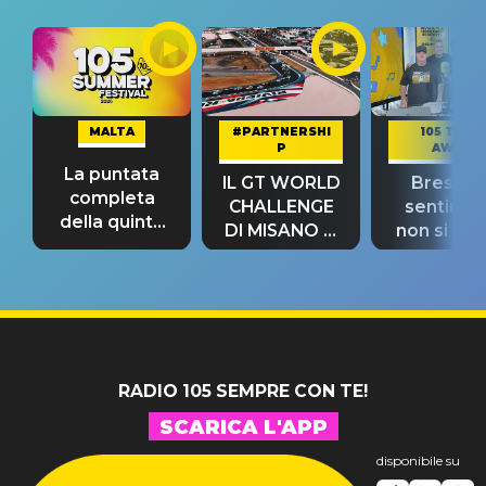
MALTA
#PARTNERSHI
105 TAKE
P
AWAY
La puntata
IL GT WORLD
Bresh: "I
completa
CHALLENGE
sentime
della quinta
DI MISANO si
non si pr
tappa
riconferma
fino alla n
un GRANDE
prima"
SUCCESSO!
RADIO 105 SEMPRE CON TE!
SCARICA L'APP
disponibile su