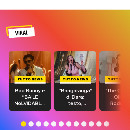
VIRAL
TUTTO NEWS
TUTTO NEWS
TUTTO NE
Bad Bunny e
“Bangaranga”
“The Cure”
“BAILE
di Dara:
Olivia
INoLVIDABLE”:
testo,
Rodrigo
testo,
traduzione e
testo,
traduzione e
significato
traduzion
significato
del singolo
significa