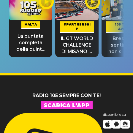
MALTA
#PARTNERSHI
105 TAKE
P
AWAY
La puntata
IL GT WORLD
Bresh: "I
completa
CHALLENGE
sentime
della quinta
DI MISANO si
non si pr
tappa
riconferma
fino alla n
un GRANDE
prima"
SUCCESSO!
RADIO 105 SEMPRE CON TE!
SCARICA L'APP
disponibile su