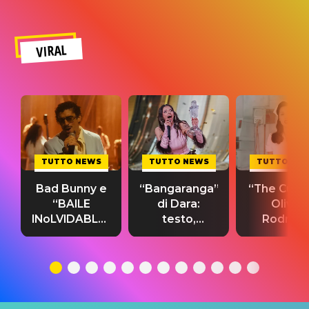
VIRAL
TUTTO NEWS
TUTTO NEWS
TUTTO NE
Bad Bunny e
“Bangaranga”
“The Cure”
“BAILE
di Dara:
Olivia
INoLVIDABLE”:
testo,
Rodrigo
testo,
traduzione e
testo,
traduzione e
significato
traduzion
significato
del singolo
significa