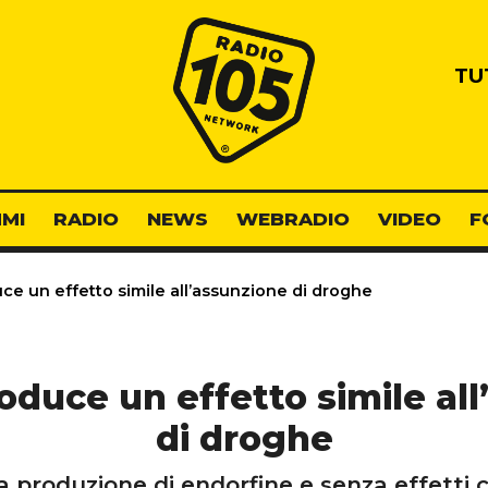
Radio 105
TU
MI
RADIO
NEWS
WEBRADIO
VIDEO
F
ce un effetto simile all’assunzione di droghe
oduce un effetto simile al
di droghe
a produzione di endorfine e senza effetti 