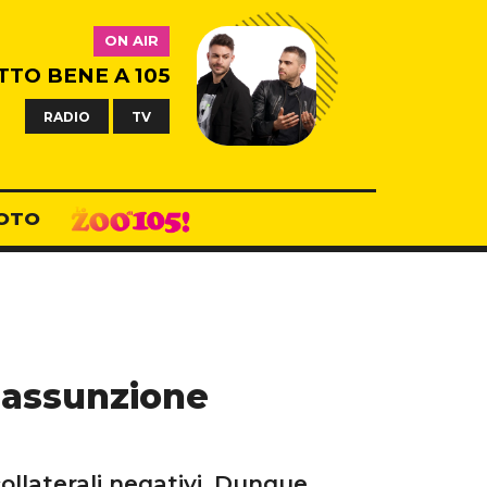
ON AIR
TTO BENE A 105
RADIO
TV
OTO
l’assunzione
collaterali negativi. Dunque