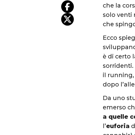
che la cors
solo venti
che spingo
Ecco spieg
sviluppano
è di certo 
sorridenti.
il running
dopo l’al
Da uno stu
emerso che
a quelle 
l’
euforia
d