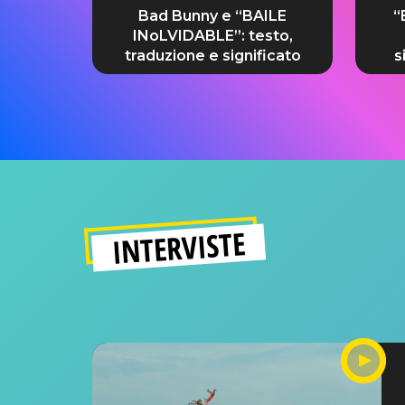
Bad Bunny e “BAILE
“
INoLVIDABLE”: testo,
traduzione e significato
s
INTERVISTE