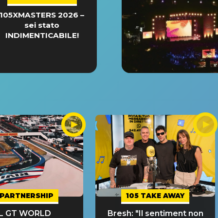
105XMASTERS 2026 –
sei stato
INDIMENTICABILE!
PARTNERSHIP
105 TAKE AWAY
IL GT WORLD
Bresh: "Il sentiment non