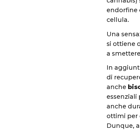
cannabis) s
endorfine 
cellula.
Una sensaz
si ottiene
a smettere
In aggiunta
di recuper
anche
bis
essenziali
anche dura
ottimi per 
Dunque, al