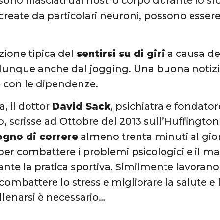
ono rilasciati dal nostro corpo durante lo sfo
create da particolari neuroni, possono essere
ione tipica del
sentirsi su di giri
a causa de
 dunque anche dal jogging. Una buona notiz
 con le dipendenze.
, il dottor
David Sack
, psichiatra e fondato
o, scrisse ad Ottobre del 2013 sull’Huffingt
ogno di correre
almeno trenta minuti al gio
 per combattere i problemi psicologici e il ma
nte la pratica sportiva. Similmente lavorano
combattere lo stress e migliorare la salute e l’
lenarsi è necessario…