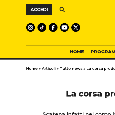
Vai al contenuto
ACCEDI
HOME
PROGRAM
Home
»
Articoli
»
Tutto news
»
La corsa produ
La corsa pr
Scatena infatti nel corpo l