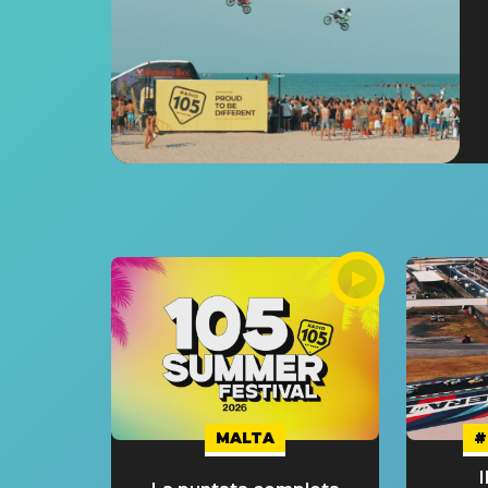
MALTA
#