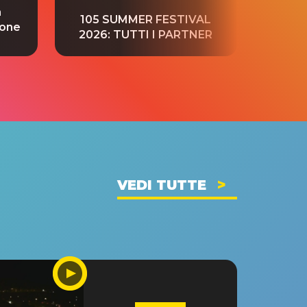
a
“S
105 SUMMER FESTIVAL
ione
tradu
2026: TUTTI I PARTNER
VEDI TUTTE