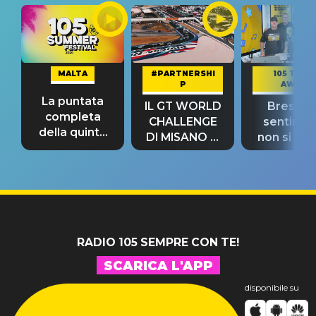
MALTA
#PARTNERSHI
105 TAKE
P
AWAY
La puntata
IL GT WORLD
Bresh: "I
completa
CHALLENGE
sentime
della quinta
DI MISANO si
non si pr
tappa
riconferma
fino alla n
un GRANDE
prima"
SUCCESSO!
RADIO 105 SEMPRE CON TE!
SCARICA L'APP
disponibile su