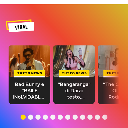
VIRAL
TUTTO NEWS
TUTTO NEWS
TUTTO NE
Bad Bunny e
“Bangaranga”
“The Cure”
“BAILE
di Dara:
Olivia
INoLVIDABLE”:
testo,
Rodrigo
testo,
traduzione e
testo,
traduzione e
significato
traduzion
significato
del singolo
significa