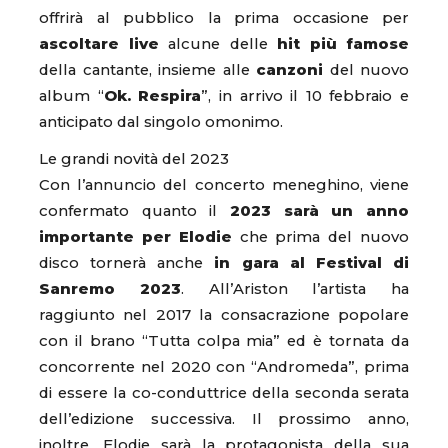
offrirà al pubblico la prima occasione per
ascoltare live
alcune delle
hit più famose
della cantante, insieme alle
canzoni
del nuovo
album “
Ok. Respira
”, in arrivo il 10 febbraio e
anticipato dal singolo omonimo.
Le grandi novità del 2023
Con l’annuncio del concerto meneghino, viene
confermato quanto il
2023 sarà un anno
importante per Elodie
che prima del nuovo
disco tornerà anche
in gara al Festival di
Sanremo 2023
. All’Ariston l’artista ha
raggiunto nel 2017 la consacrazione popolare
con il brano “Tutta colpa mia” ed è tornata da
concorrente nel 2020 con “Andromeda”, prima
di essere la co-conduttrice della seconda serata
dell’edizione successiva. Il prossimo anno,
inoltre, Elodie sarà la protagonista della sua