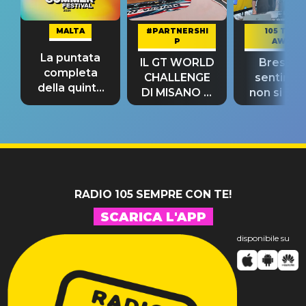
MALTA
#PARTNERSHI
105 TAKE
P
AWAY
La puntata
IL GT WORLD
Bresh: "I
completa
CHALLENGE
sentime
della quinta
DI MISANO si
non si pr
tappa
riconferma
fino alla n
un GRANDE
prima"
SUCCESSO!
RADIO 105 SEMPRE CON TE!
SCARICA L'APP
disponibile su