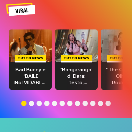
VIRAL
TUTTO NEWS
TUTTO NEWS
TUTTO NE
Bad Bunny e
“Bangaranga”
“The Cure”
“BAILE
di Dara:
Olivia
INoLVIDABLE”:
testo,
Rodrigo
testo,
traduzione e
testo,
traduzione e
significato
traduzion
significato
del singolo
significa