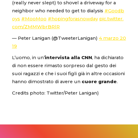
(really never slept) to shovel a driveway for a
neighbor who needed to get to dialysis
#Goodb
oys
#MooMoo
#hopingforasnowday
pic.twitter.
com/ZMMWbrBRlR
— Peter Lanigan (@TweeterLanigan)
4 marzo 20
19
L’uomo, in un’
intervista alla CNN
, ha dichiarato
di non essere rimasto sorpreso dal gesto dei
suoi ragazzi e che i suoi figli già in altre occasioni
hanno dimostrato di avere un
cuore grande
.
Credits photo: Twitter/Peter Lanigan‏)