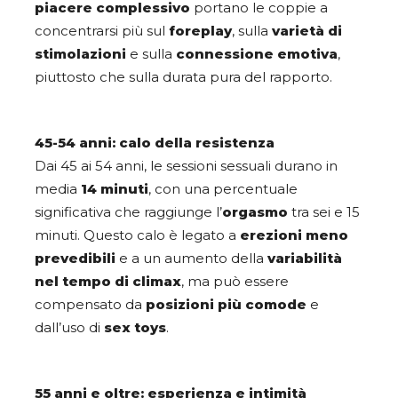
piacere complessivo
portano le coppie a
concentrarsi più sul
foreplay
, sulla
varietà di
stimolazioni
e sulla
connessione emotiva
,
piuttosto che sulla durata pura del rapporto.
45-54 anni: calo della resistenza
Dai 45 ai 54 anni, le sessioni sessuali durano in
media
14 minuti
, con una percentuale
significativa che raggiunge l’
orgasmo
tra sei e 15
minuti. Questo calo è legato a
erezioni meno
prevedibili
e a un aumento della
variabilità
nel tempo di climax
, ma può essere
compensato da
posizioni più comode
e
dall’uso di
sex toys
.
55 anni e oltre: esperienza e intimità