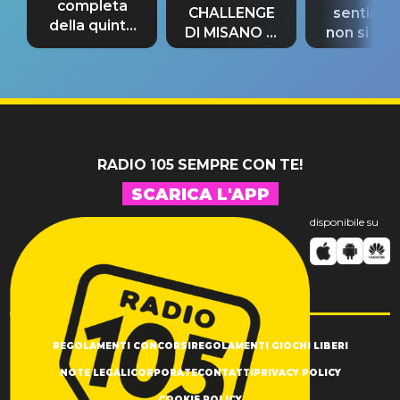
completa
CHALLENGE
sentime
della quinta
DI MISANO si
non si pr
tappa
riconferma
fino alla n
un GRANDE
prima"
SUCCESSO!
RADIO 105 SEMPRE CON TE!
SCARICA L'APP
disponibile su
REGOLAMENTI CONCORSI
REGOLAMENTI GIOCHI LIBERI
NOTE LEGALI
CORPORATE
CONTATTI
PRIVACY POLICY
COOKIE POLICY