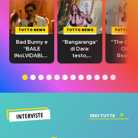
TUTTO NEWS
TUTTO NEWS
TUTTO NE
Bad Bunny e
“Bangaranga”
“The Cure”
“BAILE
di Dara:
Olivia
INoLVIDABLE”:
testo,
Rodrigo
testo,
traduzione e
testo,
traduzione e
significato
traduzion
significato
del singolo
significa
INTERVISTE
VEDI TUTTE