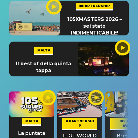
#PARTNERSHIP
105XMASTERS 2026 –
sei stato
INDIMENTICABILE!
MALTA
Il best of della quinta
tappa
MALTA
#PARTNERSHI
105 TAKE
P
AWAY
La puntata
IL GT WORLD
Bresh: "I