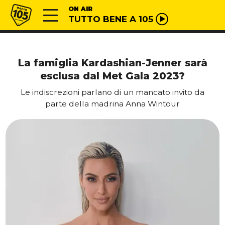
Vai al contenuto
Radio 105
ON AIR
TUTTO BENE A 105
La famiglia Kardashian-Jenner sarà
esclusa dal Met Gala 2023?
Le indiscrezioni parlano di un mancato invito da
parte della madrina Anna Wintour