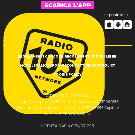
SCARICA L'APP
disponibile su
REGOLAMENTI CONCORSI
REGOLAMENTI GIOCHI LIBERI
NOTE LEGALI
CORPORATE
CONTATTI
PRIVACY POLICY
COOKIE POLICY
RADIO STUDIO 105 S.p.A.
Largo Donegani, 1 20121 MILANO Partita Iva 03111280156
Iscrizione Reg. Imprese di Milano n. 03111280156 Capitale
Sociale: € 780.000,00 i.v.
LICENZA SIAE N.817/I/07-293