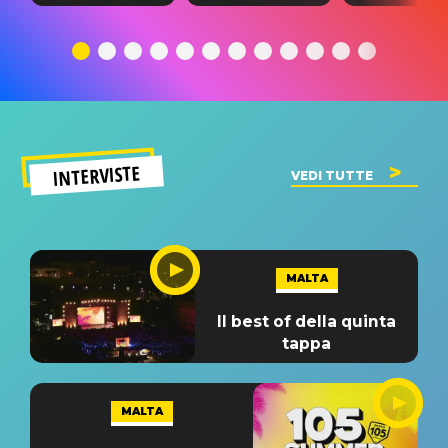
testo,
traduzione e
testo,
traduzione e
significato
traduzion
significato
del singolo
significa
INTERVISTE
VEDI TUTTE
MALTA
Il best of della quinta
tappa
MALTA