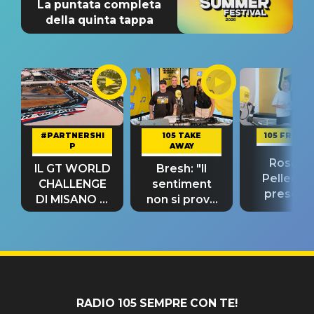
La puntata completa
della quinta tappa
#PARTNERSHI
105 TAKE
105 FRIEND
P
AWAY
Rosario
IL GT WORLD
Bresh: "Il
Pellecch
CHALLENGE
sentiment
present
DI MISANO si
non si prova
“Così dov
riconferma
fino alla notte
andare
un GRANDE
prima"
SUCCESSO!
RADIO 105 SEMPRE CON TE!