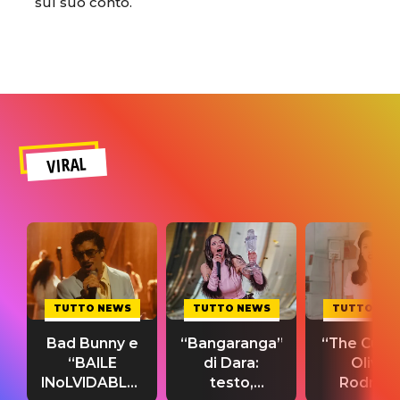
sul suo conto.
VIRAL
TUTTO NEWS
TUTTO NEWS
TUTTO NE
Bad Bunny e
“Bangaranga”
“The Cure”
“BAILE
di Dara:
Olivia
INoLVIDABLE”:
testo,
Rodrigo