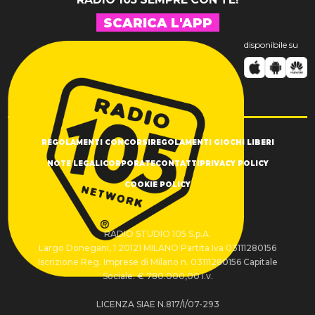
SCARICA L'APP
disponibile su
REGOLAMENTI CONCORSI
REGOLAMENTI GIOCHI LIBERI
NOTE LEGALI
CORPORATE
CONTATTI
PRIVACY POLICY
COOKIE POLICY
RADIO STUDIO 105 S.p.A.
Largo Donegani, 1 20121 MILANO Partita Iva 03111280156
Iscrizione Reg. Imprese di Milano n. 03111280156 Capitale
Sociale: € 780.000,00 i.v.
LICENZA SIAE N.817/I/07-293