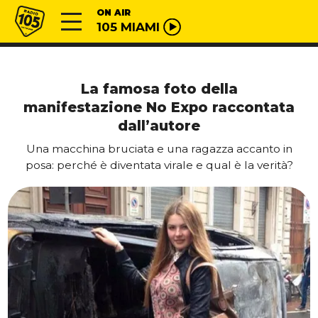
Vai al contenuto
Radio 105
ON AIR
105 MIAMI
La famosa foto della
manifestazione No Expo raccontata
dall’autore
Una macchina bruciata e una ragazza accanto in
posa: perché è diventata virale e qual è la verità?