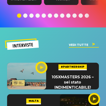
testo,
traduzione e
testo,
traduzione e
significato
traduzion
significato
del singolo
significa
INTERVISTE
VEDI TUTTE
#PARTNERSHIP
105XMASTERS 2026 –
sei stato
INDIMENTICABILE!
MALTA