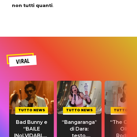
non tutti quanti
.
VIRAL
TUTTO NEWS
TUTTO NEWS
TUTTO NE
Bad Bunny e
“Bangaranga”
“The Cure”
“BAILE
di Dara:
Olivia
INoLVIDABLE”:
testo,
Rodrigo