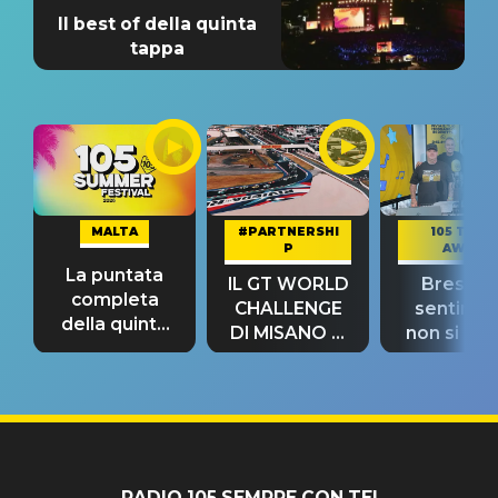
Il best of della quinta
tappa
MALTA
#PARTNERSHI
105 TAKE
P
AWAY
La puntata
IL GT WORLD
Bresh: "I
completa
CHALLENGE
sentime
della quinta
DI MISANO si
non si pr
tappa
riconferma
fino alla n
un GRANDE
prima"
SUCCESSO!
RADIO 105 SEMPRE CON TE!