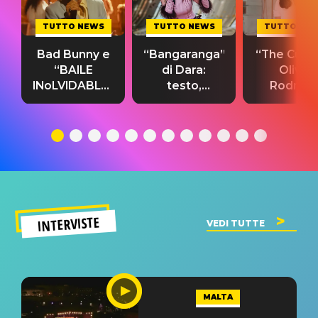
TUTTO NEWS
TUTTO NEWS
TUTTO NE
Bad Bunny e
“Bangaranga”
“The Cure”
“BAILE
di Dara:
Olivia
INoLVIDABLE”:
testo,
Rodrigo
testo,
traduzione e
testo,
traduzione e
significato
traduzion
significato
del singolo
significa
INTERVISTE
VEDI TUTTE
MALTA