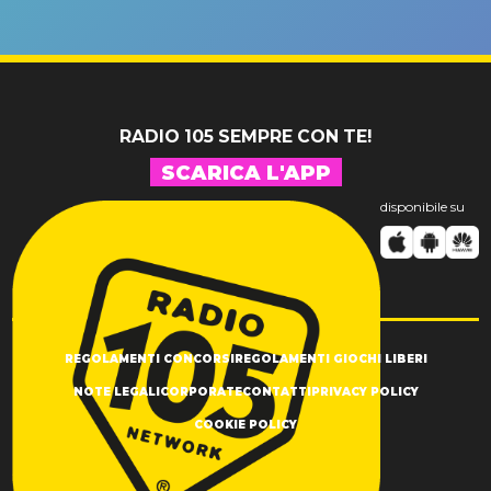
andare
un GRANDE
prima"
SUCCESSO!
RADIO 105 SEMPRE CON TE!
SCARICA L'APP
disponibile su
REGOLAMENTI CONCORSI
REGOLAMENTI GIOCHI LIBERI
NOTE LEGALI
CORPORATE
CONTATTI
PRIVACY POLICY
COOKIE POLICY