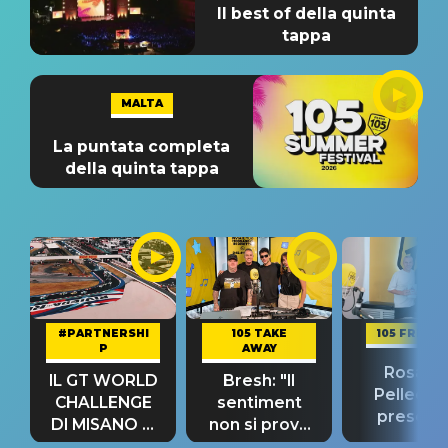
Il best of della quinta
tappa
MALTA
La puntata completa
della quinta tappa
#PARTNERSHI
105 TAKE
105 FRIEND
P
AWAY
Rosario
IL GT WORLD
Bresh: "Il
Pellecch
CHALLENGE
sentiment
present
DI MISANO si
non si prova
“Così dov
riconferma
fino alla notte