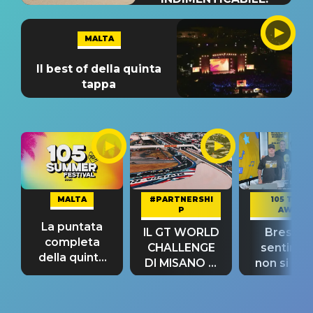
MALTA
Il best of della quinta
tappa
MALTA
#PARTNERSHI
105 TAKE
P
AWAY
La puntata
IL GT WORLD
Bresh: "I
completa
CHALLENGE
sentime
della quinta
DI MISANO si
non si pr
tappa
riconferma
fino alla n
un GRANDE
prima"
SUCCESSO!