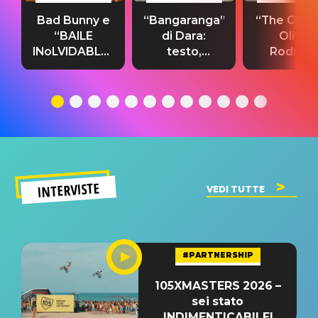
Bad Bunny e
“Bangaranga”
“The Cure”
“BAILE
di Dara:
Olivia
INoLVIDABLE”:
testo,
Rodrigo
testo,
traduzione e
testo,
traduzione e
significato
traduzion
significato
del singolo
significa
INTERVISTE
VEDI TUTTE
#PARTNERSHIP
105XMASTERS 2026 –
sei stato
INDIMENTICABILE!