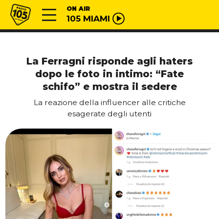
Vai al contenuto
Radio 105
ON AIR
105 MIAMI
La Ferragni risponde agli haters
dopo le foto in intimo: “Fate
schifo” e mostra il sedere
La reazione della influencer alle critiche
esagerate degli utenti