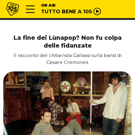
Vai al contenuto
Radio 105
ON AIR
TUTTO BENE A 105
La fine dei Lùnapop? Non fu colpa
delle fidanzate
Il racconto del chitarrista Gallassi sulla band di
Cesare Cremonini.