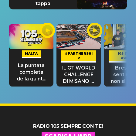
tappa
MALTA
#PARTNERSHI
105 TAKE
P
AWAY
La puntata
IL GT WORLD
Bresh: "I
completa
CHALLENGE
sentime
della quinta
DI MISANO si
non si pr
tappa
riconferma
fino alla n
un GRANDE
prima"
SUCCESSO!
RADIO 105 SEMPRE CON TE!