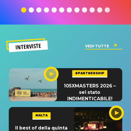
traduzione e
significato
traduzion
significato
del singolo
significa
INTERVISTE
VEDI TUTTE
#PARTNERSHIP
105XMASTERS 2026 –
sei stato
INDIMENTICABILE!
MALTA
Il best of della quinta