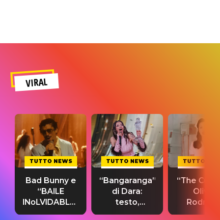
VIRAL
TUTTO NEWS
TUTTO NEWS
TUTTO NE
Bad Bunny e
“Bangaranga”
“The Cure”
“BAILE
di Dara:
Olivia
INoLVIDABLE”:
testo,
Rodrigo
testo,
traduzione e
testo,