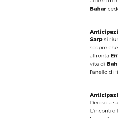
attimo di f
Bahar
cede
Anticipaz
Sarp
si riu
scopre che
affronta
En
vita di
Bah
l’anello di
Anticipaz
Deciso a sa
L’incontro 