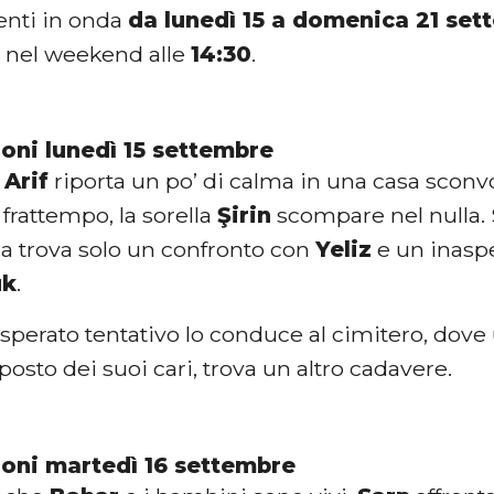
nti in onda
da lunedì 15 a domenica 21 se
 nel weekend alle
14:30
.
ioni lunedì 15 settembre
i
Arif
riporta un po’ di calma in una casa sconvo
l frattempo, la sorella
Şirin
scompare nel nulla.
ma trova solo un confronto con
Yeliz
e un inaspe
uk
.
isperato tentativo lo conduce al cimitero, dove 
 posto dei suoi cari, trova un altro cadavere.
ioni martedì 16 settembre