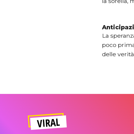
la sorella,
Anticipaz
La speranz
poco prima
delle veri
VIRAL