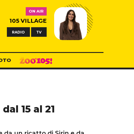
ON AIR
105 VILLAGE
RADIO
TV
OTO
dal 15 al 21
 da un ricatto di Şirin e da