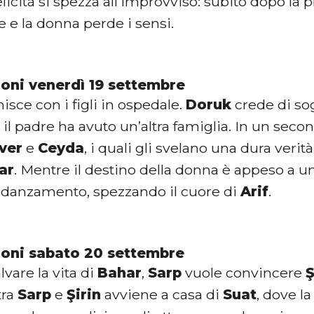
elicità si spezza all’improvviso: subito dopo la p
 e la donna perde i sensi.
ioni venerdì 19 settembre
nisce con i figli in ospedale.
Doruk
crede di so
 il padre ha avuto un’altra famiglia. In un se
ver
e
Ceyda
, i quali gli svelano una dura verità
ar
. Mentre il destino della donna è appeso a un
 fidanzamento, spezzando il cuore di
Arif
.
ioni sabato 20 settembre
lvare la vita di
Bahar
,
Sarp
vuole convincere
Ş
tra
Sarp
e
Şirin
avviene a casa di
Suat
, dove l