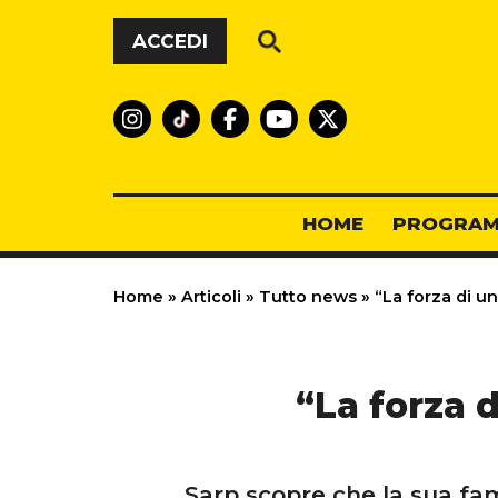
Vai al contenuto
ACCEDI
HOME
PROGRAM
Home
»
Articoli
»
Tutto news
»
“La forza di un
“La forza d
Sarp scopre che la sua fami