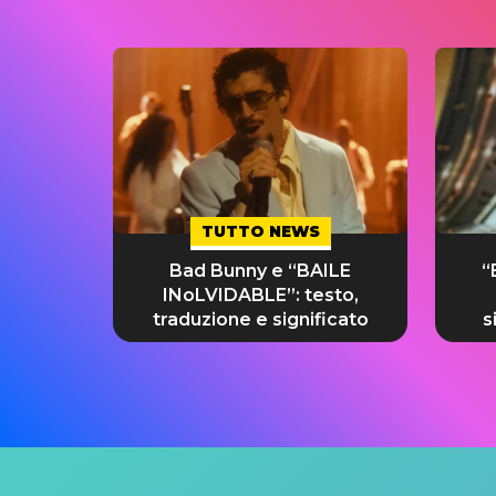
TUTTO NEWS
Bad Bunny e “BAILE
“
INoLVIDABLE”: testo,
traduzione e significato
s