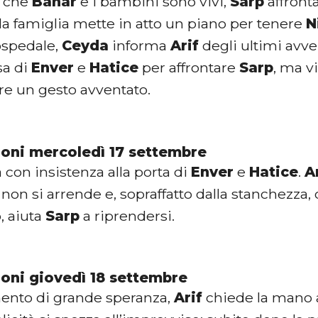
 che
Bahar
e i bambini sono vivi,
Sarp
affront
la famiglia mette in atto un piano per tenere
N
’ospedale,
Ceyda
informa
Arif
degli ultimi avve
sa di
Enver
e
Hatice
per affrontare
Sarp
, ma v
re un gesto avventato.
ioni mercoledì 17 settembre
con insistenza alla porta di
Enver
e
Hatice
.
A
on si arrende e, sopraffatto dalla stanchezza, c
 aiuta
Sarp
a riprendersi.
ioni giovedì 18 settembre
ento di grande speranza,
Arif
chiede la mano