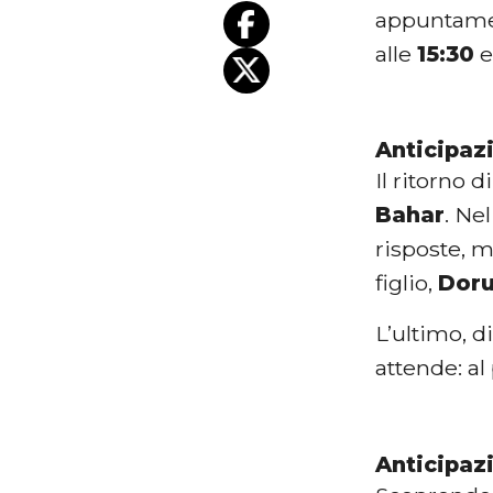
appuntame
alle
15:30
e
Anticipaz
Il ritorno d
Bahar
. Ne
risposte, 
figlio,
Dor
L’ultimo, d
attende: al
Anticipaz