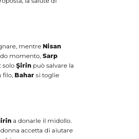
roposta, la salute di
gnare, mentre
Nisan
condo momento,
Sarp
: solo
Şirin
può salvare la
 filo,
Bahar
si toglie
irin
a donarle il midollo.
a donna accetta di aiutare