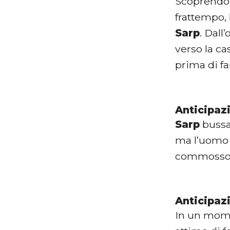
Scoprendo
frattempo, 
Sarp
. Dall
verso la ca
prima di fa
Anticipaz
Sarp
bussa 
ma l’uomo n
commosso,
Anticipaz
In un mom