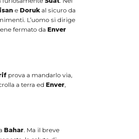
a furiosamente
Suat
. Nel
isan
e
Doruk
al sicuro da
nimenti. L’uomo si dirige
iene fermato da
Enver
rif
prova a mandarlo via,
rolla a terra ed
Enver
,
 a
Bahar
. Ma il breve