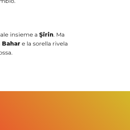
ambio.
ale insieme a
Şirin
. Ma
a
Bahar
e la sorella rivela
ossa.