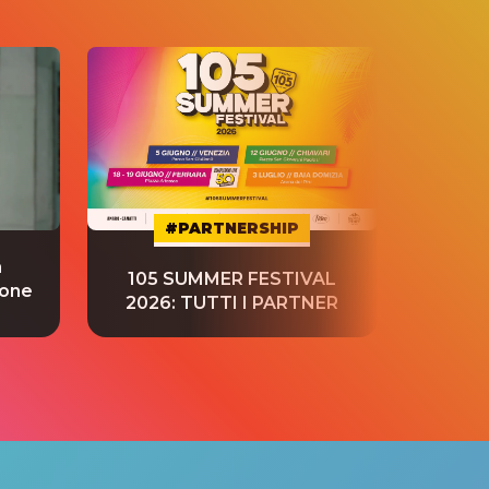
#PARTNERSHIP
a
“S
105 SUMMER FESTIVAL
ione
tradu
2026: TUTTI I PARTNER