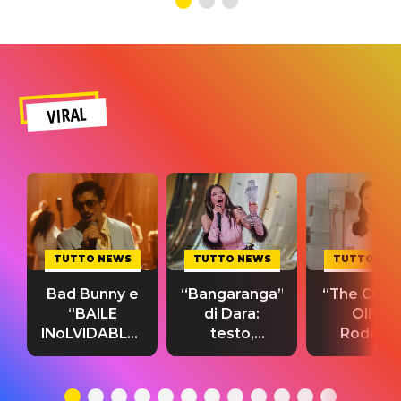
VIRAL
TUTTO NEWS
TUTTO NEWS
TUTTO NE
Bad Bunny e
“Bangaranga”
“The Cure”
“BAILE
di Dara:
Olivia
INoLVIDABLE”:
testo,
Rodrigo
testo,
traduzione e
testo,
traduzione e
significato
traduzion
significato
del singolo
significa