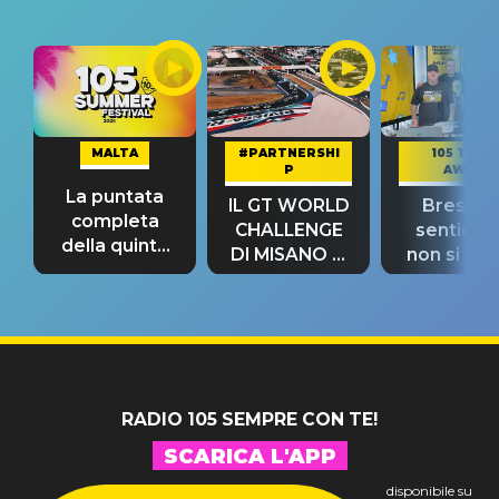
MALTA
#PARTNERSHI
105 TAKE
P
AWAY
La puntata
IL GT WORLD
Bresh: "I
completa
CHALLENGE
sentime
della quinta
DI MISANO si
non si pr
tappa
riconferma
fino alla n
un GRANDE
prima"
SUCCESSO!
RADIO 105 SEMPRE CON TE!
SCARICA L'APP
disponibile su