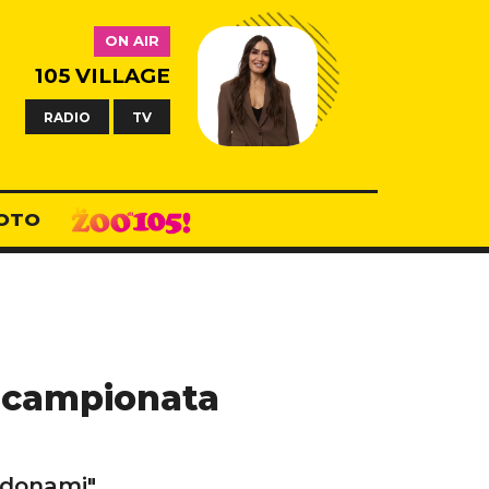
ON AIR
105 VILLAGE
RADIO
TV
OTO
a campionata
rdonami".