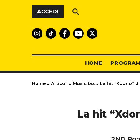
Vai al contenuto
ACCEDI
HOME
PROGRAM
Home
»
Articoli
»
Music biz
»
La hit “Xdono” di
La hit “Xdo
2ND Roof