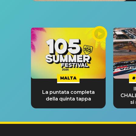
MALTA
#
La puntata completa
CHAL
della quinta tappa
si
GRA