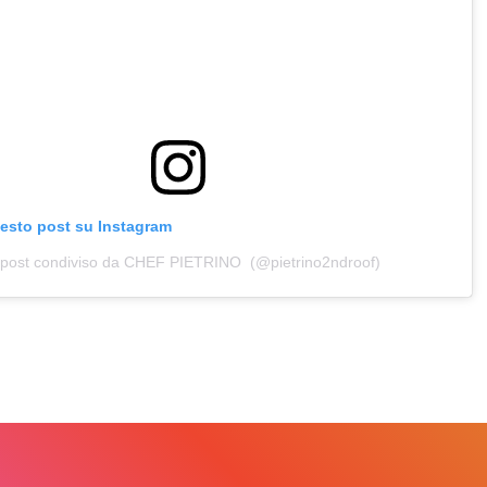
uesto post su Instagram
post condiviso da CHEF PIETRINO ‍ (@pietrino2ndroof)