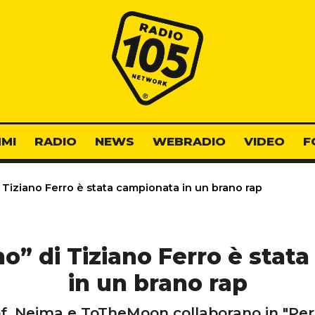
Radio 105
MI
RADIO
NEWS
WEBRADIO
VIDEO
F
 Tiziano Ferro è stata campionata in un brano rap
no” di Tiziano Ferro è stat
in un brano rap
, Neima e ToTheMoon collaborano in "Pe