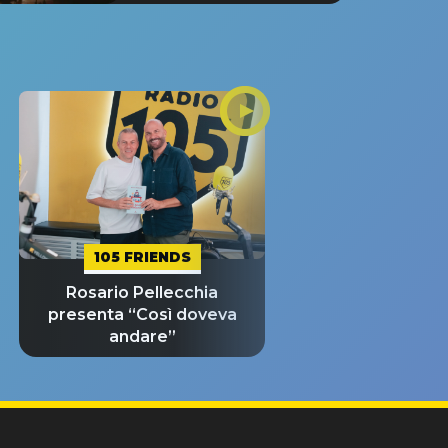
105 FRIENDS
Rosario Pellecchia
presenta “Così doveva
andare”