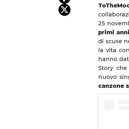
ToTheMo
collaboraz
25 novem
primi ann
di scuse n
la vita com
hanno dato
Story che
nuovo sin
canzone s