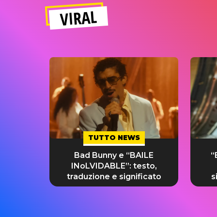
VIRAL
TUTTO NEWS
Bad Bunny e “BAILE
“
INoLVIDABLE”: testo,
traduzione e significato
s