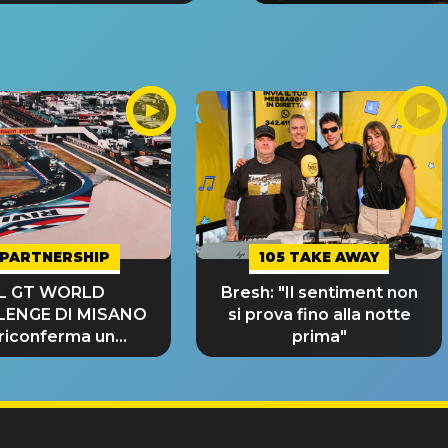
PARTNERSHIP
105 TAKE AWAY
IL GT WORLD
Bresh: "Il sentiment non
LENGE DI MISANO
si prova fino alla notte
 riconferma un
prima"
NDE SUCCESSO!