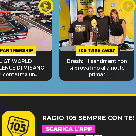
PARTNERSHIP
105 TAKE AWAY
IL GT WORLD
Bresh: "Il sentiment non
LENGE DI MISANO
si prova fino alla notte
 riconferma un
prima"
NDE SUCCESSO!
RADIO 105 SEMPRE CON TE!
SCARICA L'APP