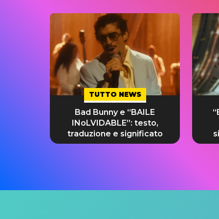
TUTTO NEWS
Bad Bunny e “BAILE
“
INoLVIDABLE”: testo,
traduzione e significato
s