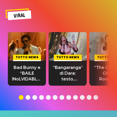
VIRAL
TUTTO NEWS
TUTTO NEWS
TUTTO NE
Bad Bunny e
“Bangaranga”
“The Cure”
“BAILE
di Dara:
Olivia
INoLVIDABLE”:
testo,
Rodrigo
testo,
traduzione e
testo,
traduzione e
significato
traduzion
significato
del singolo
significa