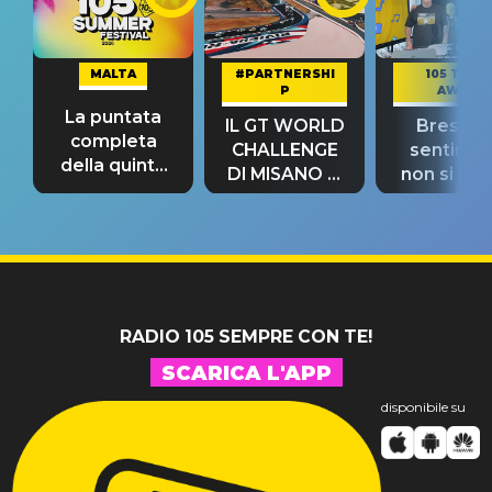
MALTA
#PARTNERSHI
105 TAKE
P
AWAY
La puntata
IL GT WORLD
Bresh: "I
completa
CHALLENGE
sentime
della quinta
DI MISANO si
non si pr
tappa
riconferma
fino alla n
un GRANDE
prima"
SUCCESSO!
RADIO 105 SEMPRE CON TE!
SCARICA L'APP
disponibile su