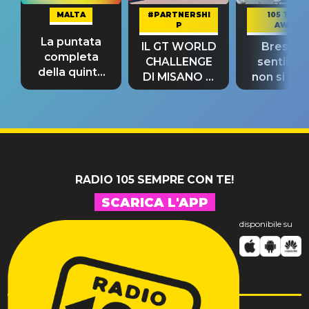
MALTA
#PARTNERSHI
105 TAKE
P
AWAY
La puntata
IL GT WORLD
Bresh: "I
completa
CHALLENGE
sentime
della quinta
DI MISANO si
non si pr
tappa
riconferma
fino alla n
un GRANDE
prima"
SUCCESSO!
RADIO 105 SEMPRE CON TE!
SCARICA L'APP
disponibile su