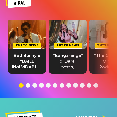
VIRAL
TUTTO NEWS
TUTTO NEWS
TUTTO NE
Bad Bunny e
“Bangaranga”
“The Cure”
“BAILE
di Dara:
Olivia
INoLVIDABLE”:
testo,
Rodrigo
testo,
traduzione e
testo,
traduzione e
significato
traduzion
significato
del singolo
significa