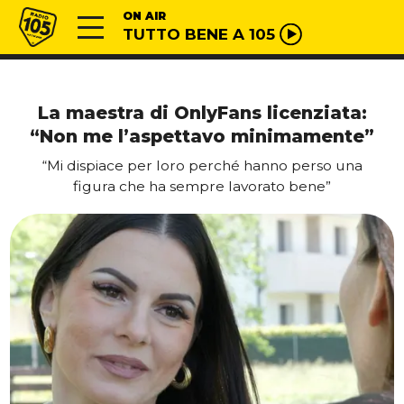
Vai al contenuto
Radio 105
ON AIR
TUTTO BENE A 105
La maestra di OnlyFans licenziata:
“Non me l’aspettavo minimamente”
“Mi dispiace per loro perché hanno perso una
figura che ha sempre lavorato bene”