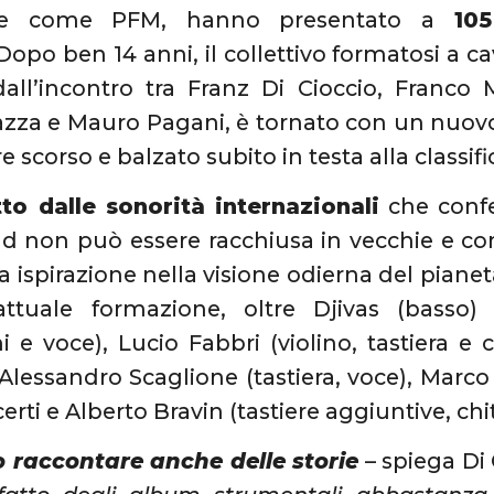
se come PFM, hanno presentato a
10
 Dopo ben 14 anni, il collettivo formatosi a cav
all’incontro tra Franz Di Cioccio, Franco 
azza e Mauro Pagani, è tornato con un nuovo 
re scorso e balzato subito in testa alla classifi
to dalle sonorità internazionali
che confe
nd non può essere racchiusa in vecchie e c
ua ispirazione nella visione odierna del piane
attuale formazione, oltre Djivas (basso) 
i e voce), Lucio Fabbri (violino, tastiera e 
 Alessandro Scaglione (tastiera, voce), Marco S
rti e Alberto Bravin (tastiere aggiuntive, chi
 raccontare anche delle storie
– spiega Di 