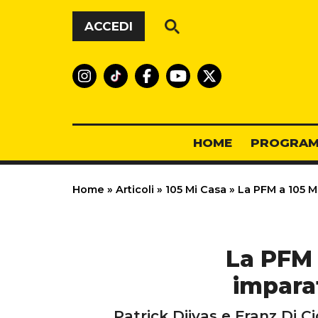
Vai al contenuto
ACCEDI
HOME
PROGRAM
Home
»
Articoli
»
105 Mi Casa
»
La PFM a 105 Mi
La PFM 
imparat
Patrick Djivas e Franz Di C