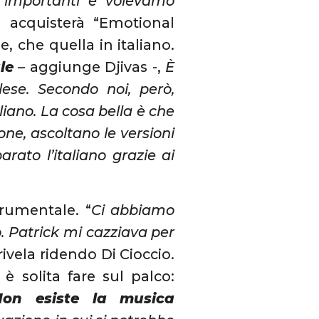
 importanti e volevamo
i acquisterà “Emotional
e, che quella in italiano.
le
– aggiunge Djivas -,
È
lese. Secondo noi, però,
iano. La cosa bella è che
one, ascoltano le versioni
rato l’italiano grazie ai
trumentale. “
Ci abbiamo
 Patrick mi cazziava per
 rivela ridendo Di Cioccio.
è solita fare sul palco:
Non esiste la musica