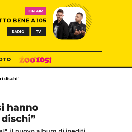
ON AIR
TTO BENE A 105
RADIO
TV
OTO
i dischi”
si hanno
 dischi”
", il nuovo album di inediti