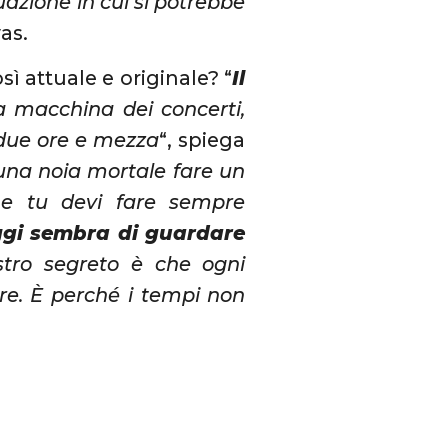
tuazione in cui si potrebbe
vas.
ì attuale e originale? “
Il
a macchina dei concerti,
 due ore e mezza
“, spiega
una noia mortale fare un
r e tu devi fare sempre
ggi sembra di guardare
stro segreto è che ogni
ere. È perché i tempi non