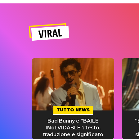
VIRAL
TUTTO NEWS
Bad Bunny e “BAILE
“
INoLVIDABLE”: testo,
traduzione e significato
s