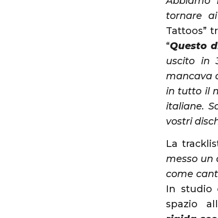
Abbiamo f
tornare ai
Tattoos” tr
“
Questo d
uscito in
mancava qu
in tutto il
italiane. 
vostri disc
La trackli
messo un 
come canta
In studio
spazio al