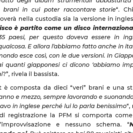
atto degli album strumentali abbastanza
 brani in cui poter raccontare storie
“. Ch
overà nella custodia sia la versione in ingles
isco è partito come un disco internaziona
 35 paesi, per questo doveva essere in ing
alcosa. E allora l’abbiamo fatto anche in ital
 mondo esce così, con le due versioni. In Giapp
Sai quanti giapponesi ci dicono ‘abbiamo impa
hi
?”, rivela il bassista.
st è composta da dieci “veri” brani e una s
anno e mezzo, sempre lavorando e suonando.
vo in inglese perché lui lo parla benissimo
“,
 di registrazione la PFM si comporta come 
l’improvvisazione e nessuno schema. “