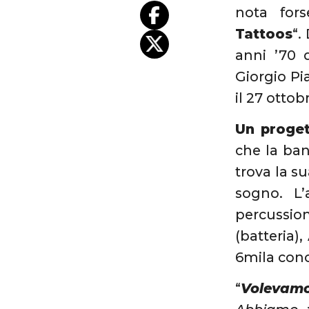
nota for
Tattoos
“.
anni ’70 d
Giorgio Pi
il 27 ottob
Un proget
che la ba
trova la s
sogno. L’
percussion
(batteria),
6mila conce
“
Volevamo