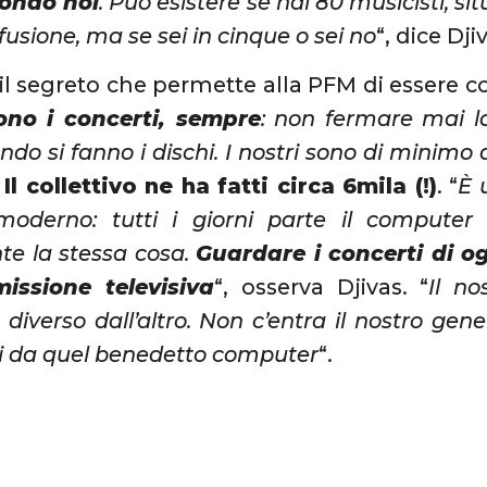
condo noi
. Può esistere se hai 80 musicisti, si
usione, ma se sei in cinque o sei no
“, dice Dji
il segreto che permette alla PFM di essere cos
ono i concerti, sempre
: non fermare mai l
do si fanno i dischi. I nostri sono di minimo
.
Il collettivo ne ha fatti circa 6mila (!)
. “
È 
moderno: tutti i giorni parte il compute
e la stessa cosa.
Guardare i concerti di o
issione televisiva
“, osserva Djivas. “
Il no
 diverso dall’altro. Non c’entra il nostro gen
ti da quel benedetto computer
“.