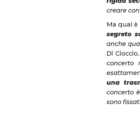
rigida se
creare conf
Ma qual è 
segreto s
anche quan
Di Cioccio
concerto 
esattament
una trasm
concerto è
sono fissa