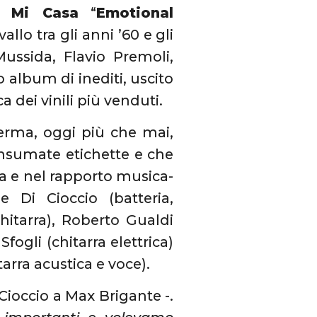
5 Mi Casa
“
Emotional
allo tra gli anni ’60 e gli
Mussida, Flavio Premoli,
album di inediti, uscito
ca dei vinili più venduti.
rma, oggi più che mai,
onsumate etichette e che
ta e nel rapporto musica-
e Di Cioccio (batteria,
chitarra), Roberto Gualdi
fogli (chitarra elettrica)
tarra acustica e voce).
Cioccio a Max Brigante -.