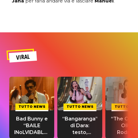
Jana
per farla andare via e lasciare
Manuel
.
VIRAL
TUTTO NEWS
TUTTO NEWS
TUTTO NE
Bad Bunny e
“Bangaranga”
“The Cure”
“BAILE
di Dara:
Olivia
INoLVIDABLE”:
testo,
Rodrigo