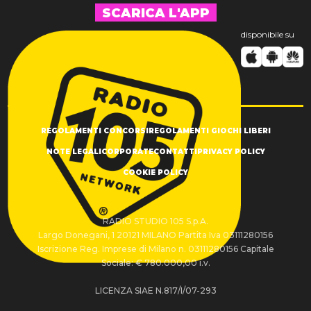
SCARICA L'APP
disponibile su
REGOLAMENTI CONCORSI
REGOLAMENTI GIOCHI LIBERI
NOTE LEGALI
CORPORATE
CONTATTI
PRIVACY POLICY
COOKIE POLICY
RADIO STUDIO 105 S.p.A.
Largo Donegani, 1 20121 MILANO Partita Iva 03111280156
Iscrizione Reg. Imprese di Milano n. 03111280156 Capitale
Sociale: € 780.000,00 i.v.
LICENZA SIAE N.817/I/07-293