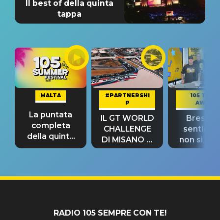
Il best of della quinta
tappa
MALTA
#PARTNERSHI
105 TAKE
P
AWAY
La puntata
IL GT WORLD
Bresh: "I
completa
CHALLENGE
sentime
della quinta
DI MISANO si
non si pr
tappa
riconferma
fino alla n
un GRANDE
prima"
SUCCESSO!
RADIO 105 SEMPRE CON TE!