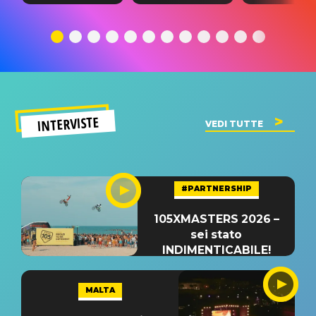
testo,
traduzione e
testo,
traduzione e
significato
traduzion
significato
del singolo
significa
INTERVISTE
VEDI TUTTE
#PARTNERSHIP
105XMASTERS 2026 –
sei stato
INDIMENTICABILE!
MALTA