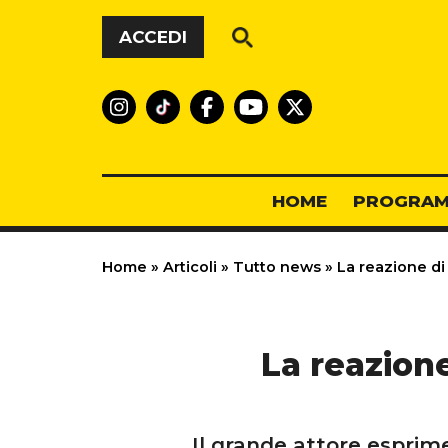
Vai al contenuto
ACCEDI
HOME
PROGRAM
Home
»
Articoli
»
Tutto news
»
La reazione di 
La reazione
Il grande attore esprime 