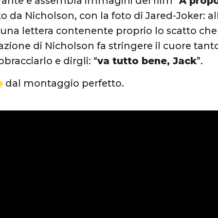
larante e assembla immagini del film “
A propo
to da Nicholson, con la foto di Jared-Joker: al
 una lettera contenente proprio lo scatto che 
azione di Nicholson fa stringere il cuore tan
bbracciarlo e dirgli: “
va tutto bene, Jack
”.
p
dal montaggio perfetto.