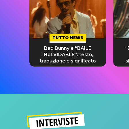
TUTTO NEWS
Bad Bunny e “BAILE
“
INoLVIDABLE”: testo,
traduzione e significato
s
INTERVISTE