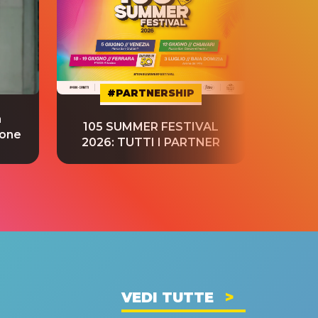
#PARTNERSHIP
a
“S
105 SUMMER FESTIVAL
ione
tradu
2026: TUTTI I PARTNER
VEDI TUTTE