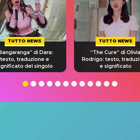
TUTTO NEWS
TUTTO NEWS
Bangaranga” di Dara:
“The Cure” di Olivi
testo, traduzione e
Rodrigo: testo, traduz
ignificato del singolo
e significato