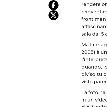
rendere o
reinventan
front man d
affascinan
sala dal 5
Ma la magi
2008) è un
l’interpre
quando, lo
diviso su 
visto pare
La foto ha
in un vide