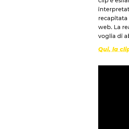
clip è esi
interpreta
recapitata
web. La re
voglia di a
Qui, la cli