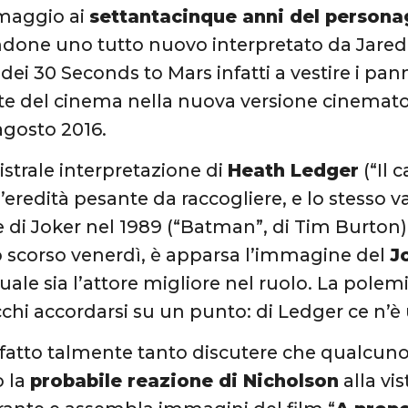
maggio ai
settantacinque anni del persona
done uno tutto nuovo interpretato da Jared L
ei 30 Seconds to Mars infatti a vestire i pann
te del cinema nella nuova versione cinemato
 agosto 2016.
strale interpretazione di
Heath Ledger
(“Il 
’eredità pesante da raccogliere, e lo stesso v
te di Joker nel 1989 (“Batman”, di Tim Burton)
 scorso venerdì, è apparsa l’immagine del
J
quale sia l’attore migliore nel ruolo. La pole
cchi accordarsi su un punto: di Ledger ce n’è
 fatto talmente tanto discutere che qualcun
o la
probabile reazione di Nicholson
alla vi