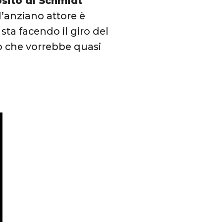
sito di Schmidt
”
l’anziano attore è
sta facendo il giro del
to che vorrebbe quasi