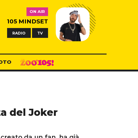
ON AIR
105 MINDSET
RADIO
TV
OTO
ta del Joker
, creato da un fan, ha già