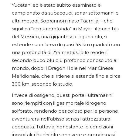
Yucatan, ed è stato subito esaminato e
campionato da subacquei, sonar sottomarini e
altri metodi. Soprannominato Taam ja’ – che
significa “acqua profonda” in Maya – il buco blu
del Messico, una gigantesca laguna blu, si
estende su un’area di quasi 45 km quadrati con
una profondità di 274 metri. Ciò lo rende il
secondo buco blu più profondo conosciuto al
mondo, dopo il Dragon Hole nel Mar Cinese
Meridionale, che si ritiene si estenda fino a circa
300 km, secondo lo studio.
Invece di ossigeno, questi portali ultramarini
sono riempiti con il gas mortale idrogeno
solforato, rendendo pericoloso per le persone
avventurarsi nell’abisso senza l’attrezzatura
adeguata. Tuttavia, nonostante le condizioni
inospitali, i buchi blu sono vere e proprie oasi