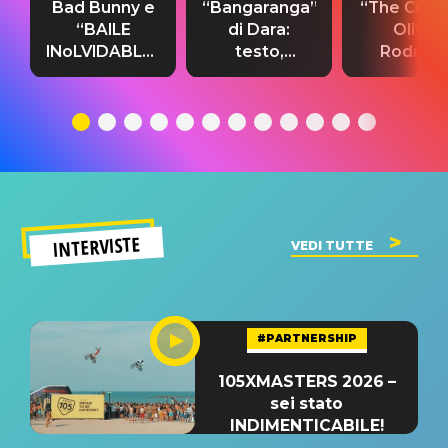
Bad Bunny e
“Bangaranga”
“The Cure”
“BAILE
di Dara:
Olivia
INoLVIDABLE”:
testo,
Rodrigo
testo,
traduzione e
testo,
traduzione e
significato
traduzion
significato
del singolo
significa
INTERVISTE
VEDI TUTTE
#PARTNERSHIP
105XMASTERS 2026 –
sei stato
INDIMENTICABILE!