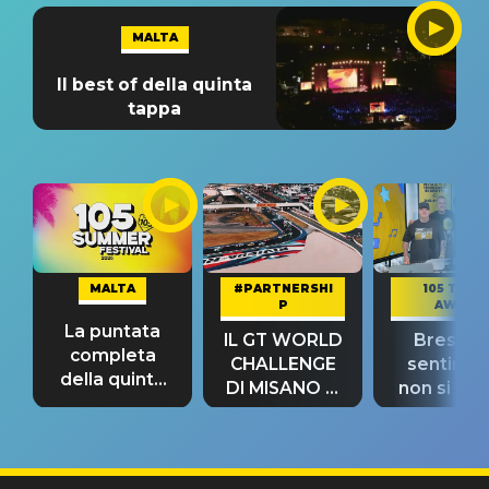
MALTA
Il best of della quinta
tappa
MALTA
#PARTNERSHI
105 TAKE
P
AWAY
La puntata
IL GT WORLD
Bresh: "I
completa
CHALLENGE
sentime
della quinta
DI MISANO si
non si pr
tappa
riconferma
fino alla n
un GRANDE
prima"
SUCCESSO!