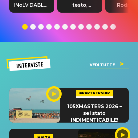
INoLVIDABLE”:
testo,
Rodrigo
testo,
traduzione e
testo,
traduzione e
significato
traduzion
significato
del singolo
significa
INTERVISTE
VEDI TUTTE
#PARTNERSHIP
105XMASTERS 2026 –
sei stato
INDIMENTICABILE!
MALTA