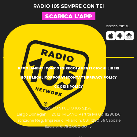
RADIO 105 SEMPRE CON TE!
SCARICA L'APP
disponibile su
REGOLAMENTI CONCORSI
REGOLAMENTI GIOCHI LIBERI
NOTE LEGALI
CORPORATE
CONTATTI
PRIVACY POLICY
COOKIE POLICY
RADIO STUDIO 105 S.p.A.
Largo Donegani, 1 20121 MILANO Partita Iva 03111280156
Iscrizione Reg. Imprese di Milano n. 03111280156 Capitale
Sociale: € 780.000,00 i.v.