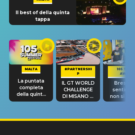
Il best of della quinta
tappa
MALTA
#PARTNERSHI
105 TAKE
P
AWAY
La puntata
IL GT WORLD
Bresh: "I
completa
CHALLENGE
sentime
della quinta
DI MISANO si
non si pr
tappa
riconferma
fino alla n
un GRANDE
prima"
SUCCESSO!