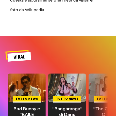
questa è sicuramente una meta da visitare!
foto da Wikipedia
VIRAL
TUTTO NEWS
TUTTO NEWS
TUTTO NE
Bad Bunny e
“Bangaranga”
“The Cure”
“BAILE
di Dara:
Olivia