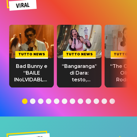
VIRAL
TUTTO NEWS
TUTTO NEWS
TUTTO NE
Bad Bunny e
“Bangaranga”
“The Cure”
“BAILE
di Dara:
Olivia
INoLVIDABLE”:
testo,
Rodrigo
testo,
traduzione e
testo,
traduzione e
significato
traduzion
significato
del singolo
significa