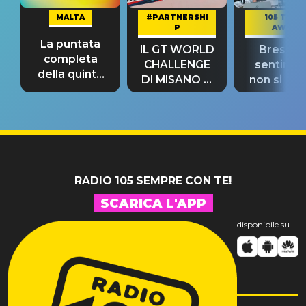
MALTA
#PARTNERSHI
105 TAKE
P
AWAY
La puntata
IL GT WORLD
Bresh: "I
completa
CHALLENGE
sentime
della quinta
DI MISANO si
non si pr
tappa
riconferma
fino alla n
un GRANDE
prima"
SUCCESSO!
RADIO 105 SEMPRE CON TE!
SCARICA L'APP
disponibile su