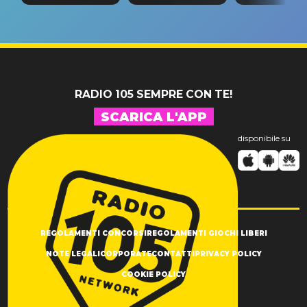
tappa
riconferma
fino alla n
un GRANDE
prima"
SUCCESSO!
RADIO 105 SEMPRE CON TE!
SCARICA L'APP
disponibile su
REGOLAMENTI CONCORSI
REGOLAMENTI GIOCHI LIBERI
NOTE LEGALI
CORPORATE
CONTATTI
PRIVACY POLICY
COOKIE POLICY