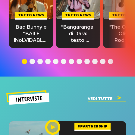
TUTTO NEWS
TUTTO NEWS
TUTTO NE
Bad Bunny e
“Bangaranga”
“The Cure”
“BAILE
di Dara:
Olivia
INoLVIDABLE”:
testo,
Rodrigo
testo,
traduzione e
testo,
traduzione e
significato
traduzion
significato
del singolo
significa
INTERVISTE
VEDI TUTTE
#PARTNERSHIP