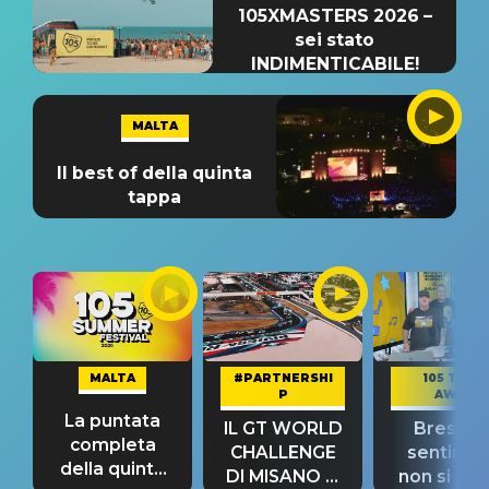
105XMASTERS 2026 –
sei stato
INDIMENTICABILE!
MALTA
Il best of della quinta
tappa
MALTA
#PARTNERSHI
105 TAKE
P
AWAY
La puntata
IL GT WORLD
Bresh: "I
completa
CHALLENGE
sentime
della quinta
DI MISANO si
non si pr