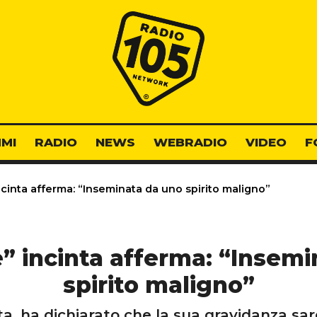
Radio 105
MI
RADIO
NEWS
WEBRADIO
VIDEO
F
cinta afferma: “Inseminata da uno spirito maligno”
” incinta afferma: “Insem
spirito maligno”
a, ha dichiarato che la sua gravidanza sare