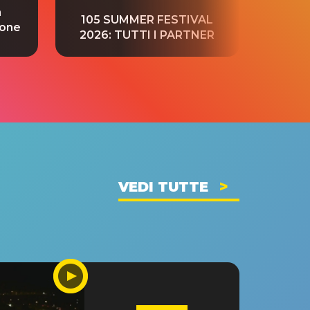
a
“S
105 SUMMER FESTIVAL
ione
tradu
2026: TUTTI I PARTNER
VEDI TUTTE