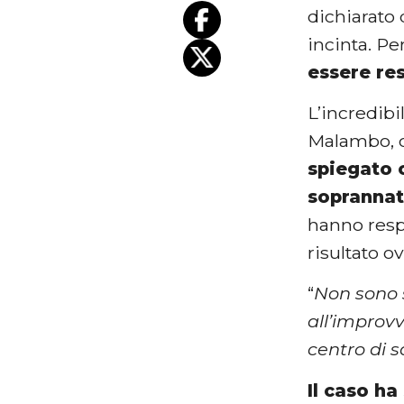
dichiarato
incinta. Pe
essere re
L’incredib
Malambo, ch
spiegato 
soprannat
hanno respi
risultato o
“
Non sono 
all’improv
centro di s
Il caso ha