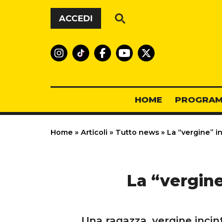
Vai al contenuto
ACCEDI
HOME
PROGRAM
Home
»
Articoli
»
Tutto news
»
La “vergine” in
La “vergine
Una ragazza, vergine incint