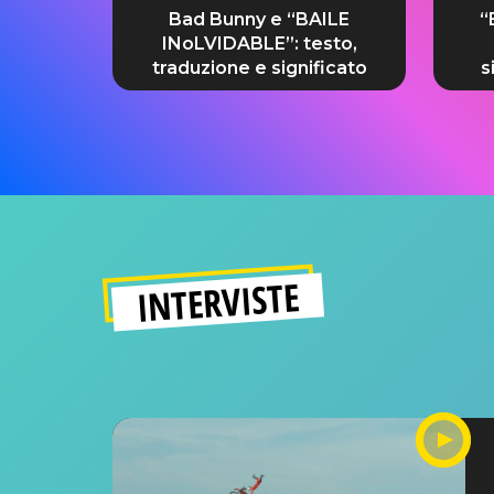
Bad Bunny e “BAILE
“
INoLVIDABLE”: testo,
traduzione e significato
s
INTERVISTE