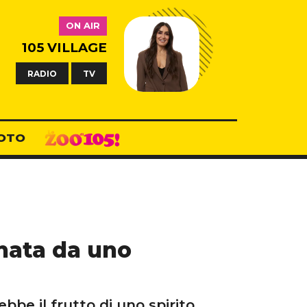
ON AIR
105 VILLAGE
RADIO
TV
OTO
inata da uno
bbe il frutto di uno spirito