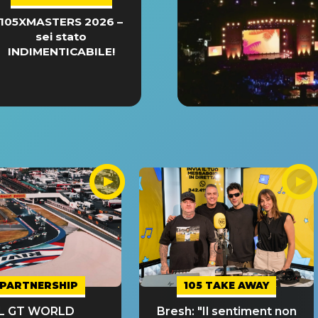
105XMASTERS 2026 –
sei stato
INDIMENTICABILE!
PARTNERSHIP
105 TAKE AWAY
IL GT WORLD
Bresh: "Il sentiment non