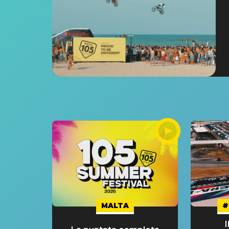
MALTA
#