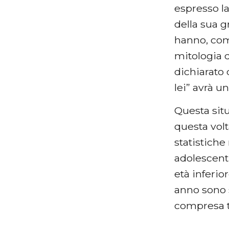
espresso la
della sua g
hanno, comp
mitologia d
dichiarato 
lei” avrà u
Questa situ
questa vol
statistiche
adolescenti
età inferio
anno sono s
compresa tr