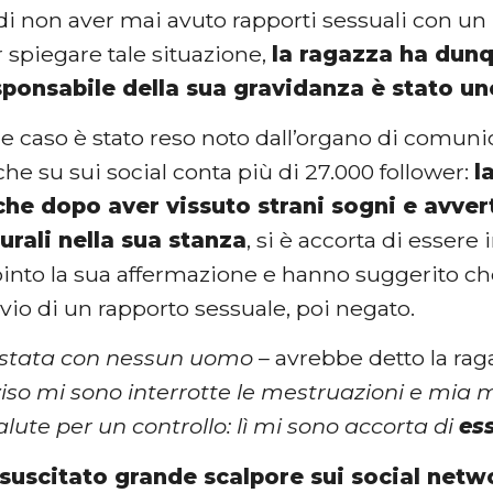
 di non aver mai avuto rapporti sessuali con u
r spiegare tale situazione,
la ragazza ha dun
sponsabile della sua gravidanza è stato un
ile caso è stato reso noto dall’organo di comu
e su sui social conta più di 27.000 follower:
l
che dopo aver vissuto strani sogni e avver
urali nella sua stanza
, si è accorta di essere 
nto la sua affermazione e hanno suggerito che 
vvio di un rapporto sessuale, poi negato.
stata con nessun uomo
– avrebbe detto la rag
viso mi sono interrotte le mestruazioni e mia 
alute per un controllo: lì mi sono accorta di
es
 suscitato grande scalpore sui social netw