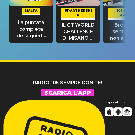
MALTA
#PARTNERSHI
105 TAKE
P
AWAY
La puntata
IL GT WORLD
Bresh: "I
completa
CHALLENGE
sentime
della quinta
DI MISANO si
non si pr
tappa
riconferma
fino alla n
un GRANDE
prima"
SUCCESSO!
RADIO 105 SEMPRE CON TE!
SCARICA L'APP
disponibile su