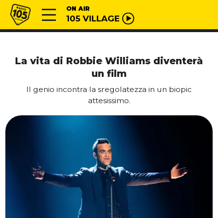
Vai al contenuto
Radio 105
ON AIR
105 VILLAGE
La vita di Robbie Williams diventerà
un film
Il genio incontra la sregolatezza in un biopic
attesissimo.