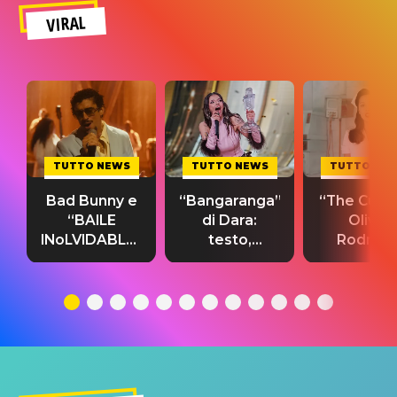
VIRAL
TUTTO NEWS
TUTTO NEWS
TUTTO NE
Bad Bunny e
“Bangaranga”
“The Cure”
“BAILE
di Dara:
Olivia
INoLVIDABLE”:
testo,
Rodrigo
testo,
traduzione e
testo,
traduzione e
significato
traduzion
significato
del singolo
significa