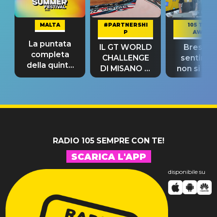
MALTA
#PARTNERSHI
105 TAKE
P
AWAY
La puntata
IL GT WORLD
Bresh: "I
completa
CHALLENGE
sentime
della quinta
DI MISANO si
non si pr
tappa
riconferma
fino alla n
un GRANDE
prima"
SUCCESSO!
RADIO 105 SEMPRE CON TE!
SCARICA L'APP
disponibile su