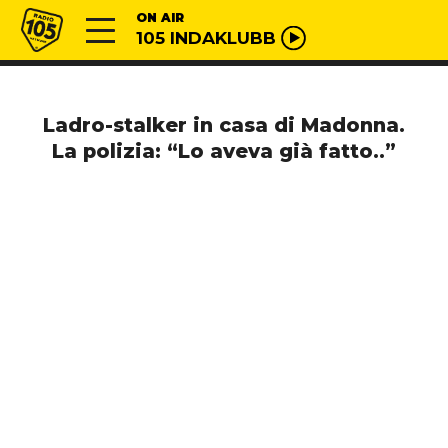
Vai al contenuto
Radio 105
ON AIR
105 INDAKLUBB
Ladro-stalker in casa di Madonna.
La polizia: “Lo aveva già fatto..”