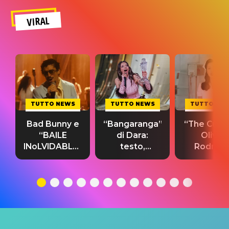
VIRAL
TUTTO NEWS
TUTTO NEWS
TUTTO NE
Bad Bunny e
“Bangaranga”
“The Cure”
“BAILE
di Dara:
Olivia
INoLVIDABLE”:
testo,
Rodrigo
testo,
traduzione e
testo,
traduzione e
significato
traduzion
significato
del singolo
significa