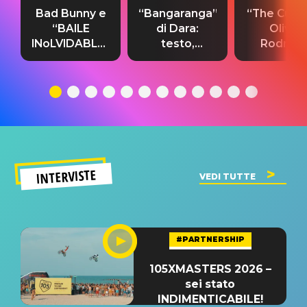
Bad Bunny e
“Bangaranga”
“The Cure”
“BAILE
di Dara:
Olivia
INoLVIDABLE”:
testo,
Rodrigo
testo,
traduzione e
testo,
traduzione e
significato
traduzion
significato
del singolo
significa
INTERVISTE
VEDI TUTTE
#PARTNERSHIP
105XMASTERS 2026 –
sei stato
INDIMENTICABILE!