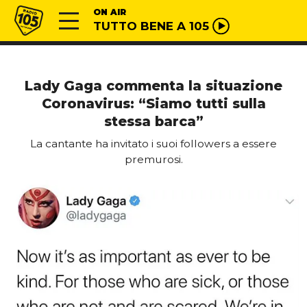
Vai al contenuto
Radio 105
ON AIR
TUTTO BENE A 105
Lady Gaga commenta la situazione
Coronavirus: “Siamo tutti sulla
stessa barca”
La cantante ha invitato i suoi followers a essere
premurosi.