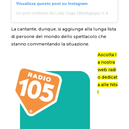
Visualizza questo post su Instagram
Un post condiviso da Lady Gaga (@ladygaga)
in data:
12 Mar
La cantante, dunque, si aggiunge alla lunga lista
di persone del mondo dello spettacolo che
stanno commentando la situazione.
Ascolta l
a nostra
web radi
o dedicat
a alle hits
!