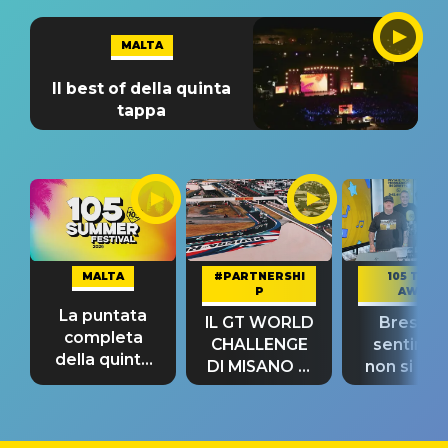
MALTA
Il best of della quinta
tappa
MALTA
#PARTNERSHI
105 TAKE
P
AWAY
La puntata
IL GT WORLD
Bresh: "I
completa
CHALLENGE
sentime
della quinta
DI MISANO si
non si pr
tappa
riconferma
fino alla n
un GRANDE
prima"
SUCCESSO!