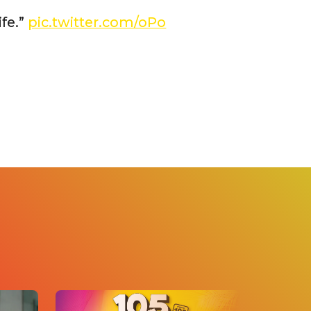
ife.”
pic.twitter.com/oPo