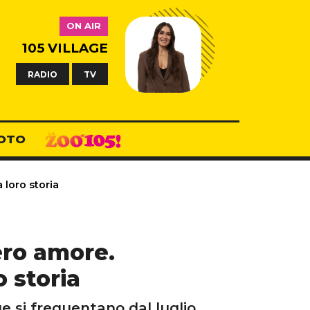
ON AIR
105 VILLAGE
RADIO
TV
OTO
 loro storia
ero amore.
o storia
e si frequentano dal luglio