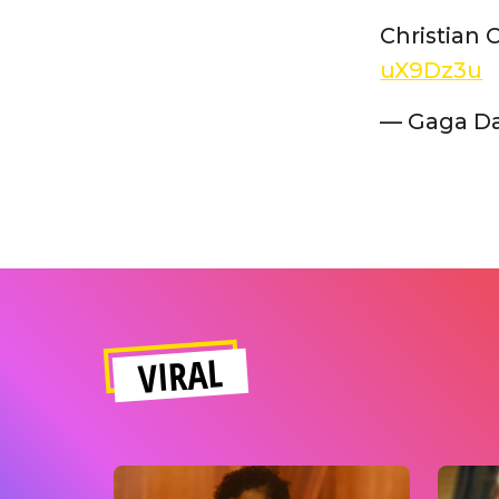
Christian 
uX9Dz3u
— Gaga Da
VIRAL