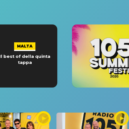
MALTA
Il best of della quinta
tappa