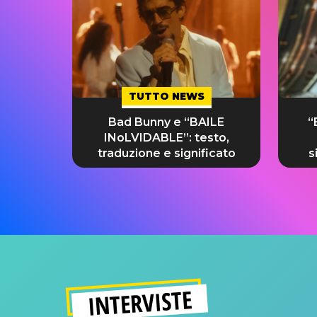
TUTTO NEWS
Bad Bunny e “BAILE
“
INoLVIDABLE”: testo,
traduzione e significato
s
INTERVISTE