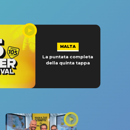
MALTA
La puntata completa
della quinta tappa