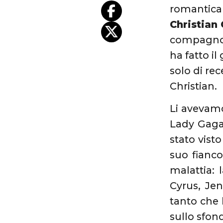
romantica 
Christian
compagno.
ha fatto il
solo di re
Christian.
Li avevamo
Lady Gaga
stato vist
suo fianco
malattia: 
Cyrus, Jen
tanto che 
sullo sfon