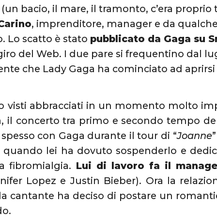
(un bacio, il mare, il tramonto, c’era proprio 
 Carino
, imprenditore, manager e da qualc
 Lo scatto è stato
pubblicato da Gaga su 
 giro del Web. I due pare si frequentino dal lu
cente che Lady Gaga ha cominciato ad aprirsi
 visti abbracciati in un momento molto impo
, il concerto tra primo e secondo tempo de
o spesso con Gaga durante il tour di “
Joanne
”
 quando lei ha dovuto sospenderlo e dedica
la fibromialgia.
Lui di lavoro fa il manager
nifer Lopez e Justin Bieber). Ora la relazi
la cantante ha deciso di postare un romanti
do.