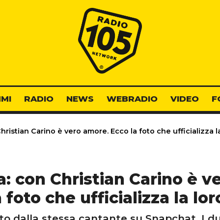
Radio 105
MI
RADIO
NEWS
WEBRADIO
VIDEO
F
ristian Carino è vero amore. Ecco la foto che ufficializza la
: con Christian Carino è v
 foto che ufficializza la lor
to dalla stessa cantante su Snapchat. I du