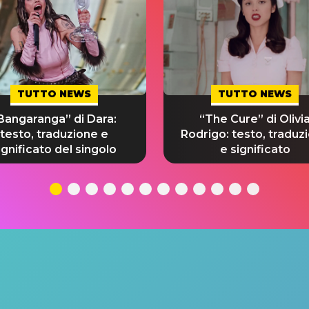
TUTTO NEWS
TUTTO NEWS
Bangaranga” di Dara:
“The Cure” di Olivi
testo, traduzione e
Rodrigo: testo, traduz
ignificato del singolo
e significato