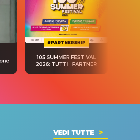
#PARTNERSHIP
a
“S
105 SUMMER FESTIVAL
ione
tradu
2026: TUTTI I PARTNER
VEDI TUTTE