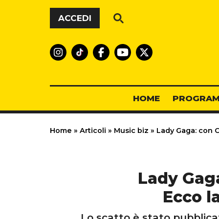
Vai al contenuto
ACCEDI
HOME
PROGRAM
Home
»
Articoli
»
Music biz
»
Lady Gaga: con Ch
Lady Gaga
Ecco la
Lo scatto è stato pubblica