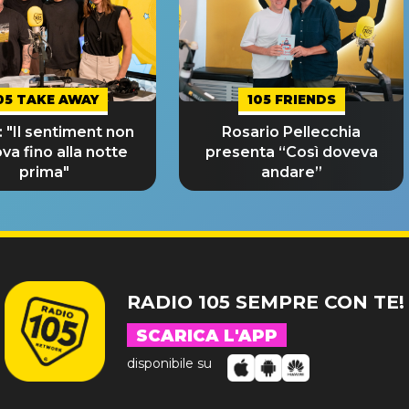
05 TAKE AWAY
105 FRIENDS
 "Il sentiment non
Rosario Pellecchia
ova fino alla notte
presenta “Così doveva
prima"
andare”
RADIO 105 SEMPRE CON TE!
SCARICA L'APP
disponibile su