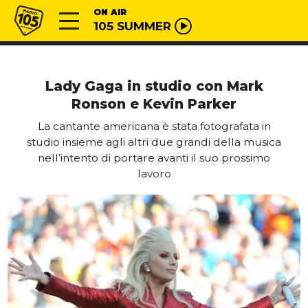
Vai al contenuto
Radio 105
ON AIR
105 SUMMER
Lady Gaga in studio con Mark
Ronson e Kevin Parker
La cantante americana è stata fotografata in
studio insieme agli altri due grandi della musica
nell’intento di portare avanti il suo prossimo
lavoro