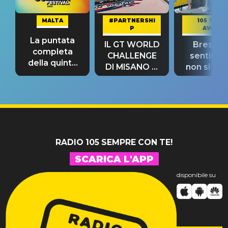
MALTA
#PARTNERSHI
105 TAKE
P
AWAY
La puntata
IL GT WORLD
Bresh: "I
completa
CHALLENGE
sentime
della quinta
DI MISANO si
non si pr
tappa
riconferma
fino alla n
un GRANDE
prima"
SUCCESSO!
RADIO 105 SEMPRE CON TE!
SCARICA L'APP
disponibile su