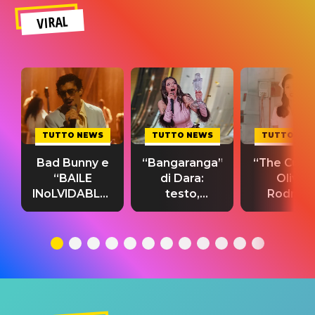
VIRAL
TUTTO NEWS
TUTTO NEWS
TUTTO NE
Bad Bunny e
“Bangaranga”
“The Cure”
“BAILE
di Dara:
Olivia
INoLVIDABLE”:
testo,
Rodrigo
testo,
traduzione e
testo,
traduzione e
significato
traduzion
significato
del singolo
significa