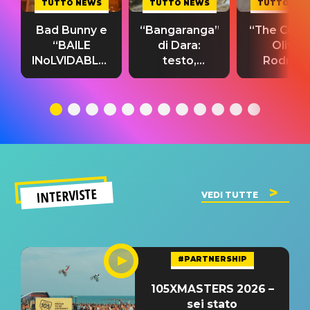
TUTTO NEWS
TUTTO NEWS
TUTTO NE
Bad Bunny e
“Bangaranga”
“The Cure”
“BAILE
di Dara:
Olivia
INoLVIDABLE”:
testo,
Rodrigo
testo,
traduzione e
testo,
traduzione e
significato
traduzion
significato
del singolo
significa
INTERVISTE
VEDI TUTTE
#PARTNERSHIP
105XMASTERS 2026 –
sei stato