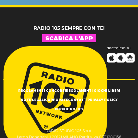
SUCCESSO!
RADIO 105 SEMPRE CON TE!
SCARICA L'APP
disponibile su
REGOLAMENTI CONCORSI
REGOLAMENTI GIOCHI LIBERI
NOTE LEGALI
CORPORATE
CONTATTI
PRIVACY POLICY
COOKIE POLICY
RADIO STUDIO 105 S.p.A.
Largo Donegani, 1 20121 MILANO Partita Iva 03111280156