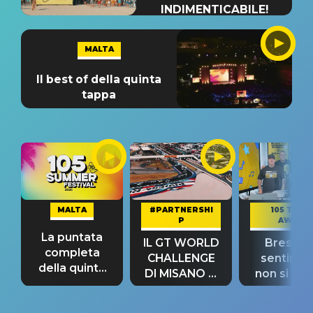
INDIMENTICABILE!
MALTA
Il best of della quinta
tappa
MALTA
#PARTNERSHI
105 TAKE
P
AWAY
La puntata
IL GT WORLD
Bresh: "I
completa
CHALLENGE
sentime
della quinta
DI MISANO si
non si pr
tappa
riconferma
fino alla n
un GRANDE
prima"