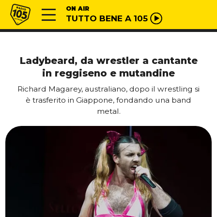
Vai al contenuto
Radio 105
ON AIR
TUTTO BENE A 105
Ladybeard, da wrestler a cantante
in reggiseno e mutandine
Richard Magarey, australiano, dopo il wrestling si
è trasferito in Giappone, fondando una band
metal.