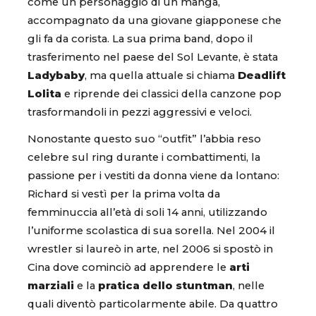
come un personaggio di un manga,
accompagnato da una giovane giapponese che
gli fa da corista. La sua prima band, dopo il
trasferimento nel paese del Sol Levante, è stata
Ladybaby
, ma quella attuale si chiama
Deadlift
Lolita
e riprende dei classici della canzone pop
trasformandoli in pezzi aggressivi e veloci.
Nonostante questo suo “outfit” l’abbia reso
celebre sul ring durante i combattimenti, la
passione per i vestiti da donna viene da lontano:
Richard si vestì per la prima volta da
femminuccia all’età di soli 14 anni, utilizzando
l’uniforme scolastica di sua sorella. Nel 2004 il
wrestler si laureò in arte, nel 2006 si spostò in
Cina dove cominciò ad apprendere le
arti
marziali
e la
pratica dello stuntman
, nelle
quali diventò particolarmente abile. Da quattro