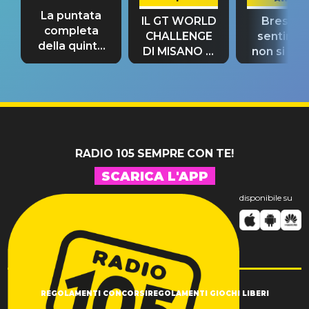
La puntata
IL GT WORLD
Bresh: "I
completa
CHALLENGE
sentime
della quinta
DI MISANO si
non si pr
tappa
riconferma
fino alla n
un GRANDE
prima"
SUCCESSO!
RADIO 105 SEMPRE CON TE!
SCARICA L'APP
disponibile su
REGOLAMENTI CONCORSI
REGOLAMENTI GIOCHI LIBERI