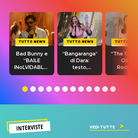
TUTTO NEWS
TUTTO NEWS
TUTTO NE
Bad Bunny e
“Bangaranga”
“The Cure”
“BAILE
di Dara:
Olivia
INoLVIDABLE”:
testo,
Rodrigo
testo,
traduzione e
testo,
traduzione e
significato
traduzion
significato
del singolo
significa
INTERVISTE
VEDI TUTTE